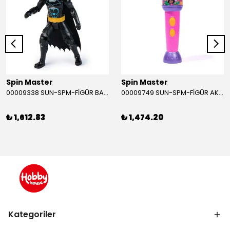
Spin Master
Spin Master
00009338 SUN-SPM-FİGÜR BATMAN NİNJA STRIKE 30 CM. EXC.
00009749 SUN-SPM-FİGÜR AKS. DORA MİKROFON YAĞMUR ORMANI RİTMİ (DORA) SESLİ
₺ 1,612.83
₺ 1,474.20
Kategoriler