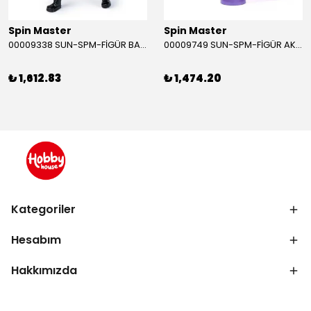
Spin Master
Spin Master
00009338 SUN-SPM-FİGÜR BATMAN NİNJA STRIKE 30 CM. EXC.
00009749 SUN-SPM-FİGÜR AKS. DORA MİKROFON YAĞMUR ORMANI RİTMİ (DORA) SESLİ
₺ 1,612.83
₺ 1,474.20
Kategoriler
Hesabım
Hakkımızda