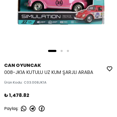
CAN OYUNCAK
008-JK1A KUTULU UZ KUM ŞARJLI ARABA
Ürün Kodu
:
C03.008JK1A
₺ 1,478.82
Paylaş
: