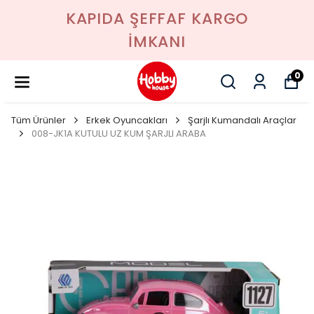
KAPIDA ŞEFFAF KARGO
İMKANI
0
Tüm Ürünler
Erkek Oyuncakları
ŞarjIı Kumandalı Araçlar
008-JK1A KUTULU UZ KUM ŞARJLI ARABA