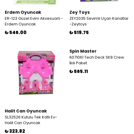
Erdem Oyuncak
Zey Toys
ER-123 Güzel Evim Aksesuarlı -
ZEY2035 Sevimli Uçan Kanatlar
Erdem Oyuncak
-Zeytoys
₺ 546.00
₺ 519.75
Spin Master
6071061 Tech Deck SK8 Crew
İkili Paket
₺ 565.11
Halit Can Oyuncak
SL32526 Kutulu Tek Katlı Ev-
Halit Can Oyuncak
₺ 323.82