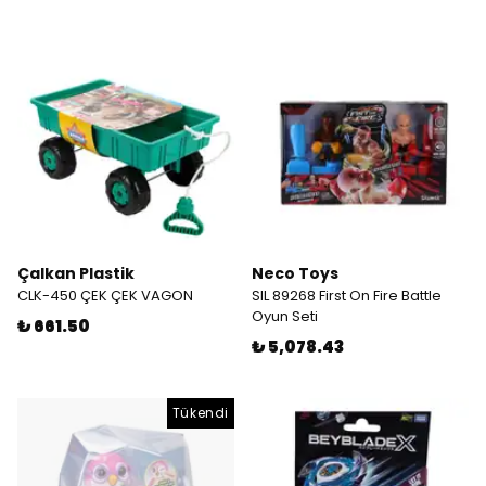
Çalkan Plastik
Neco Toys
CLK-450 ÇEK ÇEK VAGON
SIL 89268 First On Fire Battle
Oyun Seti
₺ 661.50
₺ 5,078.43
Tükendi