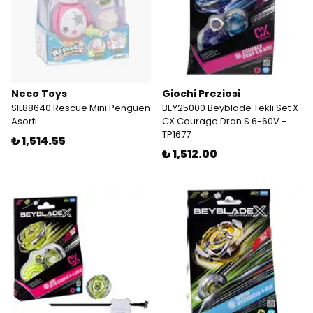
Neco Toys
Giochi Preziosi
SIL88640 Rescue Mini Penguen
BEY25000 Beyblade Tekli Set X
Asorti
CX Courage Dran S 6-60V -
TP1677
₺ 1,514.55
₺ 1,512.00