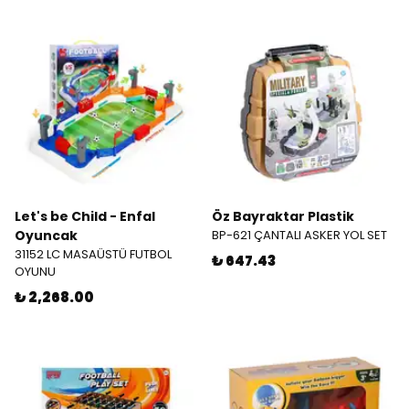
Let's be Child - Enfal
Öz Bayraktar Plastik
Oyuncak
BP-621 ÇANTALI ASKER YOL SET
31152 LC MASAÜSTÜ FUTBOL
₺ 647.43
OYUNU
₺ 2,268.00