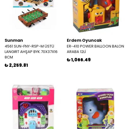
Sunman
Erdem Oyuncak
4561 SUN-FNY-RSP-M ÜSTÜ
ER-410 POWER BALLOON BALON
LANGIRT AHŞAP BYK.70X37X16
ARABA 12Lİ
8CM
₺ 1,066.49
₺ 2,259.81