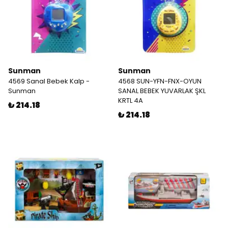
Sunman
Sunman
4569 Sanal Bebek Kalp -
4568 SUN-YFN-FNX-OYUN
Sunman
SANAL BEBEK YUVARLAK ŞKL
KRTL 4A
₺ 214.18
₺ 214.18