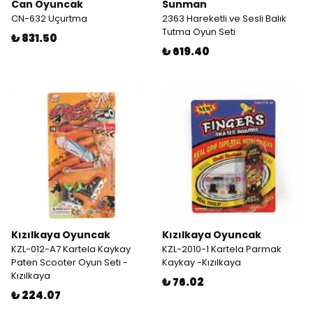
Can Oyuncak
Sunman
CN-632 Uçurtma
2363 Hareketli ve Sesli Balık
Tutma Oyun Seti
₺ 831.50
₺ 619.40
Kızılkaya Oyuncak
Kızılkaya Oyuncak
KZL-012-A7 Kartela Kaykay
KZL-2010-1 Kartela Parmak
Paten Scooter Oyun Seti -
Kaykay -Kızılkaya
Kızılkaya
₺ 76.02
₺ 224.07