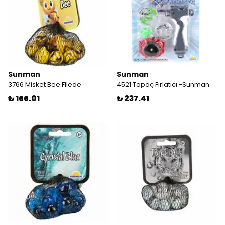
Sunman
Sunman
3766 Misket Bee Filede
4521 Topaç Fırlatıcı -Sunman
₺ 166.01
₺ 237.41