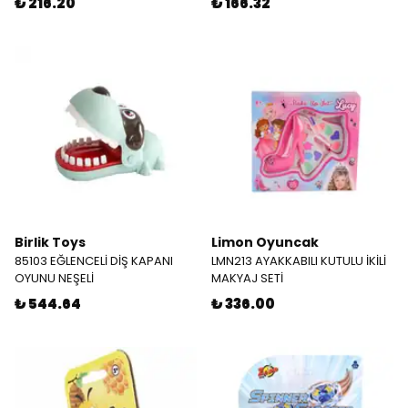
₺ 216.20
₺ 166.32
Birlik Toys
Limon Oyuncak
85103 EĞLENCELİ DİŞ KAPANI
LMN213 AYAKKABILI KUTULU İKİLİ
OYUNU NEŞELİ
MAKYAJ SETİ
₺ 544.64
₺ 336.00