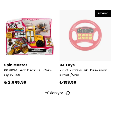
Tükendi
Spin Master
UJ Toys
6071034 Tech Deck SK8 Crew
9253-9260 Müzikli Direksiyon
Oyun Seti
Kırmızı/Mavi
₺ 2,645.98
₺ 153.56
Yükleniyor