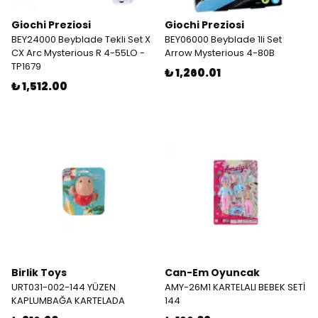
Giochi Preziosi
Giochi Preziosi
BEY24000 Beyblade Tekli Set X
BEY06000 Beyblade 1li Set
CX Arc Mysterious R 4-55LO -
Arrow Mysterious 4-80B
TP1679
₺ 1,260.01
₺ 1,512.00
Birlik Toys
Can-Em Oyuncak
URT031-002-144 YÜZEN
AMY-26M1 KARTELALI BEBEK SETİ
KAPLUMBAĞA KARTELADA
144