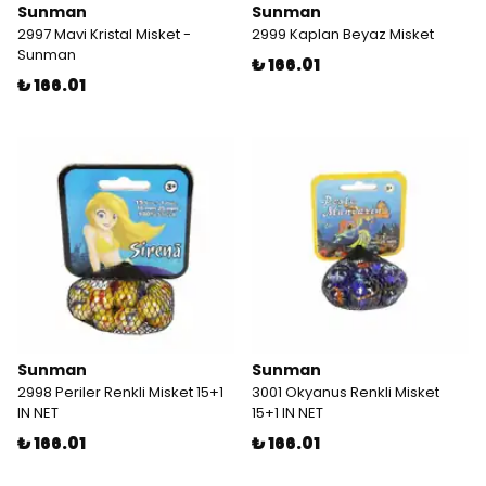
Sunman
Sunman
2997 Mavi Kristal Misket -
2999 Kaplan Beyaz Misket
Sunman
₺ 166.01
₺ 166.01
Sunman
Sunman
2998 Periler Renkli Misket 15+1
3001 Okyanus Renkli Misket
IN NET
15+1 IN NET
₺ 166.01
₺ 166.01