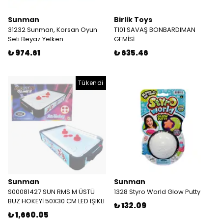
Sunman
Birlik Toys
31232 Sunman, Korsan Oyun
T101 SAVAŞ BONBARDIMAN
Seti Beyaz Yelken
GEMİSİ
₺ 974.61
₺ 635.46
Tükendi
Sunman
Sunman
S00081427 SUN RMS M ÜSTÜ
1328 Styro World Glow Putty
BUZ HOKEYİ 50X30 CM LED IŞIKLI
₺ 132.09
₺ 1,660.05