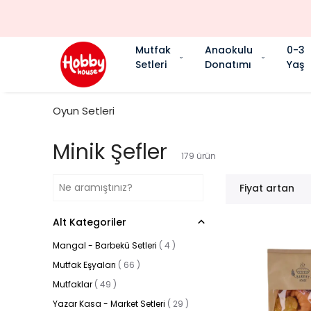
Mutfak
Anaokulu
0-3
Setleri
Donatımı
Yaş
Oyun Setleri
Minik Şefler
179
ürün
Fiyat artan
Alt Kategoriler
Mangal - Barbekü Setleri
(
4
)
Mutfak Eşyaları
(
66
)
Mutfaklar
(
49
)
Yazar Kasa - Market Setleri
(
29
)