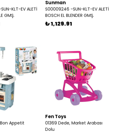
Sunman
SUN-KLT-EV ALETİ
S00009246 -SUN-KLT-EV ALETİ
E GMŞ.
BOSCH EL BLENDER GMŞ.
1
₺ 1,129.91
Fen Toys
Bon Appetit
01369 Dede, Market Arabası
Dolu