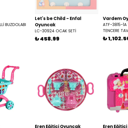
Let's be Child - Enfal
Vardem O
LLİ BUZDOLABI
Oyuncak
ATF-3815-1A 
TENCERE TAV
LC-30924 OCAK SETİ
₺ 1,102.5
₺ 458.99
Eren Eğitici Oyuncak
Eren Eğitic