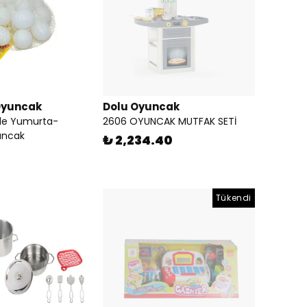
Oyuncak
Dolu Oyuncak
de Yumurta-
2606 OYUNCAK MUTFAK SETİ
uncak
₺ 2,234.40
Tükendi