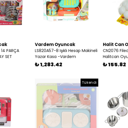
cak
Vardem Oyuncak
Halit Can 
 14 PARÇA
LS820A57-8 Işıklı Hesap Makineli
CN2076 File
AY SET
Yazar Kasa -Vardem
Halitcan Oy
₺ 1,283.42
₺ 155.82
Tükendi