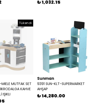
2
₺ 1,032.15
Tükendi
Sunman
T-MIELE MUTFAK SET
9391 SUN-KLT-SUPERMARKET
MİKRODALGA KAHVE
AHŞAP
 IŞIKLI
₺ 14,280.00
05