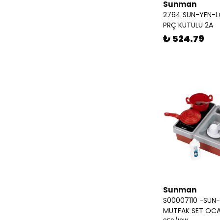
Sunman
2764 SUN-YFN-L
PRÇ KUTULU 2A
₺ 524.79
Sunman
S00007110 -SUN
MUTFAK SET OC