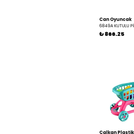
Can Oyuncak
6849A KUTULU Pİ
₺ 866.25
Çalkan Plastik