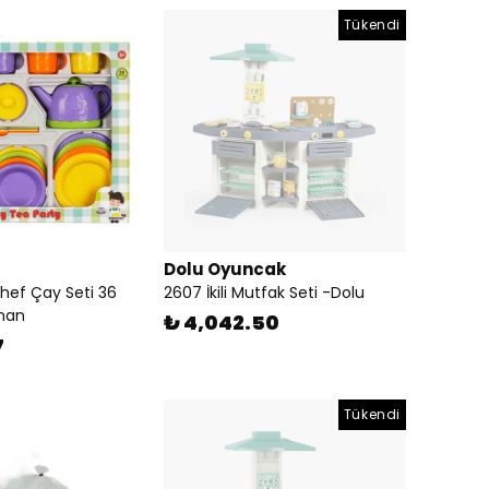
Tükendi
Dolu Oyuncak
Chef Çay Seti 36
2607 İkili Mutfak Seti -Dolu
man
₺ 4,042.50
7
Tükendi