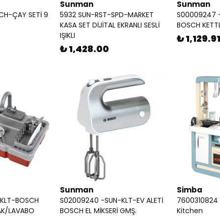
Sunman
Sunman
CH-ÇAY SETİ 9
5932 SUN-RST-SPD-MARKET
S00009247 -
KASA SET DİJİTAL EKRANLI SESLİ
BOSCH KETTL
IŞIKLI
₺ 1,129.9
₺ 1,428.00
Sunman
Simba
-KLT-BOSCH
S02009240 -SUN-KLT-EV ALETİ
7600310824 
AK/LAVABO
BOSCH EL MİKSERİ GMŞ.
Kitchen