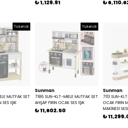
₺ 1,129.91
₺ 6,110.6
Tükendi
Tükendi
Sunman
Sunman
ELE MUTFAK SET
7186 SUN-KLT-MIELE MUTFAK SET
7113 SUN-KL
 SES IŞIK
AHŞAP FIRIN OCAK SES IŞIK
OCAK FIRIN 
MAKİNESİ SESLİ
₺ 11,602.50
₺ 11,299.