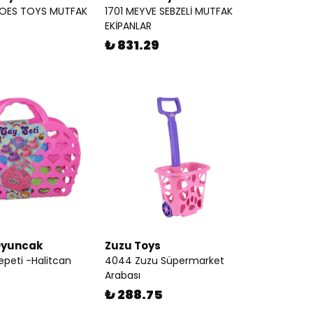
ROES TOYS MUTFAK
1701 MEYVE SEBZELİ MUTFAK
EKİPANLAR
₺ 831.29
Oyuncak
Zuzu Toys
epeti -Halitcan
4044 Zuzu Süpermarket
Arabası
₺ 288.75