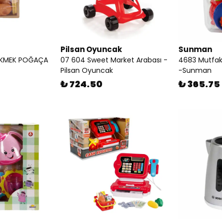
Pilsan Oyuncak
Sunman
 EKMEK POĞAÇA
07 604 Sweet Market Arabası -
4683 Mutfak 
Pilsan Oyuncak
-Sunman
₺ 724.50
₺ 365.75