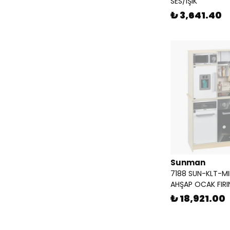
SES/IŞIK
₺ 3,641.40
Sunman
7188 SUN-KLT-MI
AHŞAP OCAK FIRIN
₺ 18,921.00