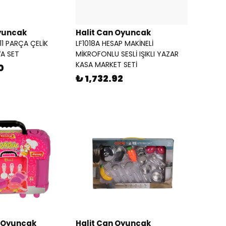
yuncak
Halit Can Oyuncak
11 PARÇA ÇELİK
LF1018A HESAP MAKİNELİ
A SET
MİKROFONLU SESLİ IŞIKLI YAZAR
KASA MARKET SETİ
0
₺ 1,732.92
i Oyuncak
Halit Can Oyuncak