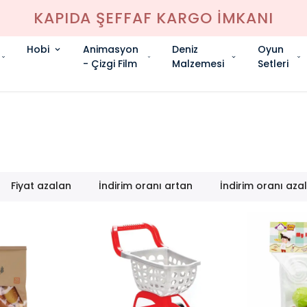
KAPIDA ŞEFFAF KARGO İMKANI
Hobi
Animasyon
Deniz
Oyun
- Çizgi Film
Malzemesi
Setleri
Fiyat azalan
İndirim oranı artan
İndirim oranı aza