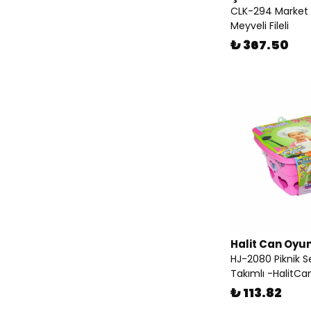
CLK-294 Market 
Meyveli Fileli
₺ 367.50
Halit Can Oyu
HJ-2080 Piknik S
Takımlı -HalitCa
₺ 113.82