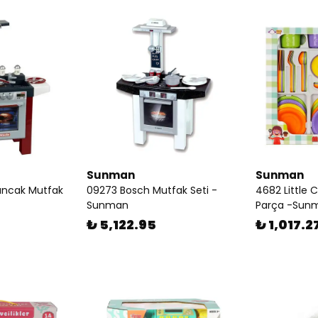
Sunman
Sunman
uncak Mutfak
09273 Bosch Mutfak Seti -
4682 Little 
Sunman
Parça -Sun
₺ 5,122.95
₺ 1,017.2