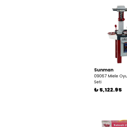
Sunman
09067 Miele Oy
Seti
₺ 5,122.95