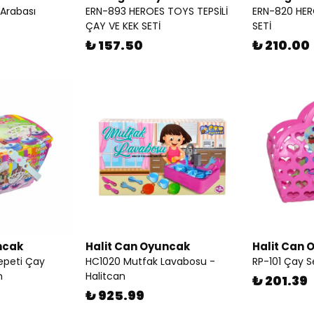
Arabası
ERN-893 HEROES TOYS TEPSİLİ
ERN-820 HE
ÇAY VE KEK SETİ
SETİ
₺ 157.50
₺ 210.00
ncak
Halit Can Oyuncak
Halit Can 
epeti Çay
HC1020 Mutfak Lavabosu -
RP-101 Çay S
n
Halitcan
₺ 201.39
₺ 925.99