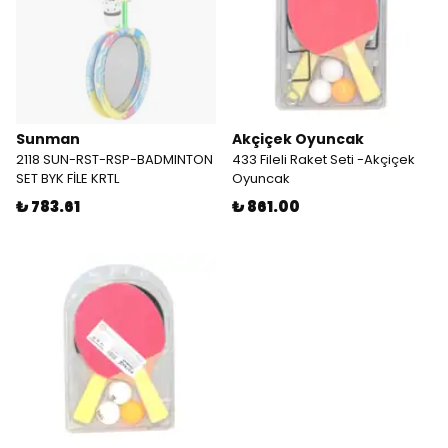
Sunman
Akçiçek Oyuncak
2118 SUN-RST-RSP-BADMINTON
433 Fileli Raket Seti -Akçiçek
SET BYK FİLE KRTL
Oyuncak
₺ 783.61
₺ 861.00