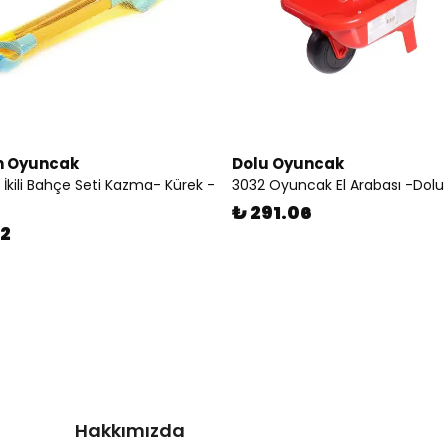
an Oyuncak
Dolu Oyuncak
İkili Bahçe Seti Kazma- Kürek -
3032 Oyuncak El Arabası -Dolu
₺ 291.06
82
Hakkımızda