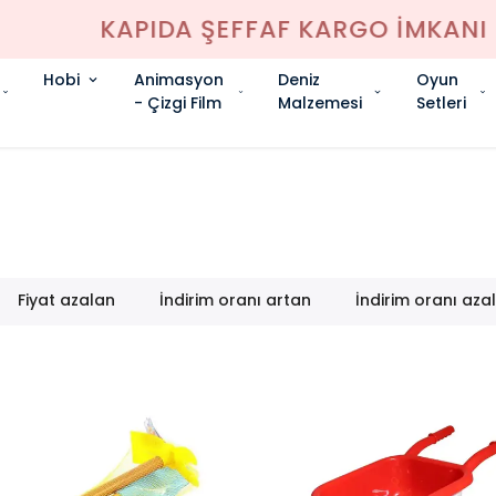
KAPIDA ŞEFFAF KARGO İMKANI
Hobi
Animasyon
Deniz
Oyun
- Çizgi Film
Malzemesi
Setleri
Fiyat azalan
İndirim oranı artan
İndirim oranı aza