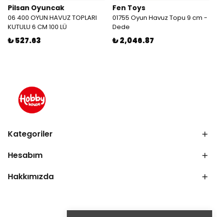
Pilsan Oyuncak
Fen Toys
06 400 OYUN HAVUZ TOPLARI
01755 Oyun Havuz Topu 9 cm -
KUTULU 6 CM 100 LÜ
Dede
₺ 527.63
₺ 2,046.87
Kategoriler
Hesabım
Hakkımızda