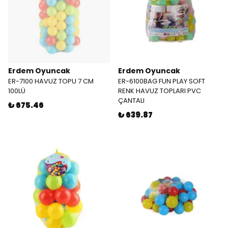
Erdem Oyuncak
Erdem Oyuncak
ER-7100 HAVUZ TOPU 7 CM
ER-6100BAG FUN PLAY SOFT
100LÜ
RENK HAVUZ TOPLARI PVC
ÇANTALI
₺ 675.46
₺ 639.87