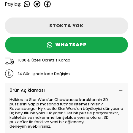
Paylaş
:
STOKTA YOK
WHATSAPP
1000 ₺ Üzeri Ücretsiz Kargo
14 Gün İçinde İade Değişim
Ürün Açıklaması
Hylkies ile Star Wars’un Chewbacca karakterinin 3D
puzzle’ını yapıp masanda tutmak istemez misin?
Ravensburger Hylkies ile Star Wars'un büyüleyici dünyasına
üç boyutlu bir yolculuk yapın! Her bir puzzle parçası tektir,
kalitelidir ve mükemmel bir şekilde yerine oturur. 3D
puzzle'lar ile farklı ve yeni bir eğlenceyi
deneyimleyebilirsiniz.