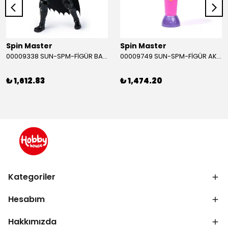
Spin Master
Spin Master
00009338 SUN-SPM-FİGÜR BATMAN NİNJA STRIKE 30 CM. EXC.
00009749 SUN-SPM-FİGÜR AKS. DORA MİKROFON YAĞMUR ORMANI RİTMİ (DORA) SESLİ
₺ 1,612.83
₺ 1,474.20
Kategoriler
Hesabım
Hakkımızda