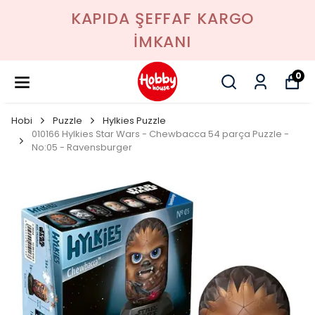
KAPIDA ŞEFFAF KARGO
İMKANI
0
Hobi
Puzzle
Hylkies Puzzle
010166 Hylkies Star Wars - Chewbacca 54 parça Puzzle -
No:05 - Ravensburger