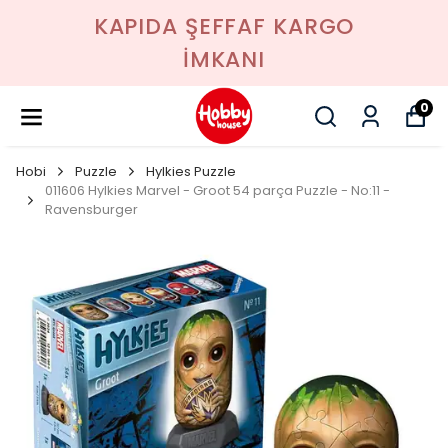
KAPIDA ŞEFFAF KARGO
İMKANI
0
Hobi
Puzzle
Hylkies Puzzle
011606 Hylkies Marvel - Groot 54 parça Puzzle - No:11 -
Ravensburger