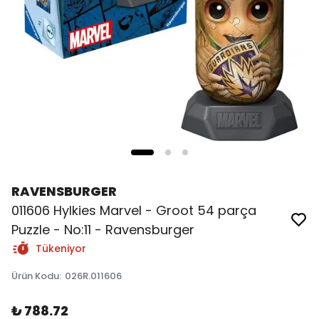
RAVENSBURGER
011606 Hylkies Marvel - Groot 54 parça
Puzzle - No:11 - Ravensburger
Tükeniyor
Ürün Kodu
:
026R.011606
₺ 788.72