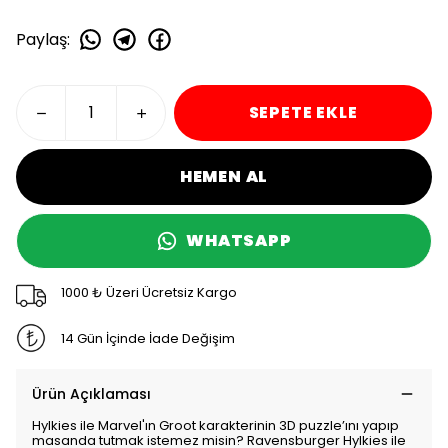
Paylaş
:
SEPETE EKLE
HEMEN AL
WHATSAPP
1000 ₺ Üzeri Ücretsiz Kargo
14 Gün İçinde İade Değişim
Ürün Açıklaması
Hylkies ile Marvel'ın Groot karakterinin 3D puzzle’ını yapıp
masanda tutmak istemez misin? Ravensburger Hylkies ile