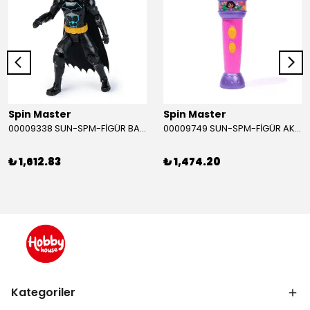
Spin Master
Spin Master
00009338 SUN-SPM-FİGÜR BATMAN NİNJA STRIKE 30 CM. EXC.
00009749 SUN-SPM-FİGÜR AKS. DORA MİKROFON YAĞMUR ORMANI RİTMİ (DORA) SESLİ
₺ 1,612.83
₺ 1,474.20
Kategoriler