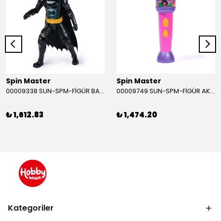
Spin Master
Spin Master
00009338 SUN-SPM-FİGÜR BATMAN NİNJA STRIKE 30 CM. EXC.
00009749 SUN-SPM-FİGÜR AKS. DORA MİKROFON YAĞMUR ORMANI RİTMİ (DORA) SESLİ
₺ 1,612.83
₺ 1,474.20
Kategoriler