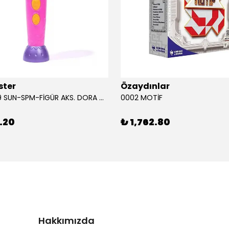
ster
Özaydınlar
00009749 SUN-SPM-FİGÜR AKS. DORA MİKROFON YAĞMUR ORMANI RİTMİ (DORA) SESLİ
0002 MOTİF
.20
₺ 1,762.80
Hakkımızda