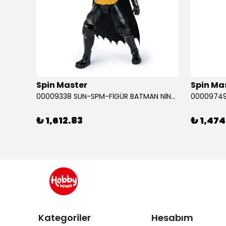
Spin Master
Spin Ma
RABA
00009338 SUN-SPM-FİGÜR BATMAN NİNJA STRIKE 30 CM. EXC.
₺ 1,612.83
₺ 1,474
Kategoriler
Hesabım