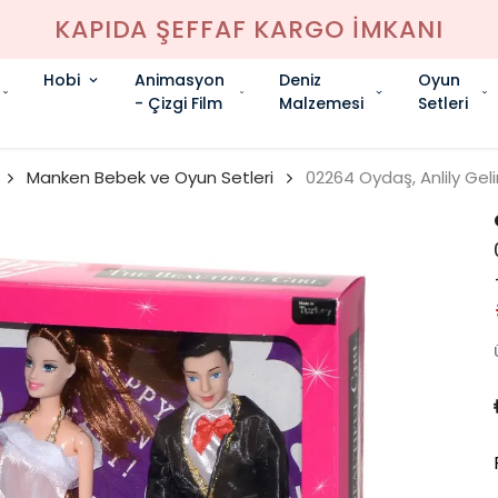
KAPIDA ŞEFFAF KARGO İMKANI
Hobi
Animasyon
Deniz
Oyun
- Çizgi Film
Malzemesi
Setleri
Manken Bebek ve Oyun Setleri
02264 Oydaş, Anlily Gel