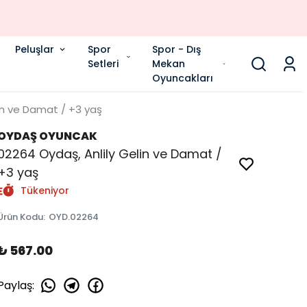
Peluşlar
Spor
Spor - Dış
Setleri
Mekan
Oyuncakları
in ve Damat / +3 yaş
OYDAŞ OYUNCAK
02264 Oydaş, Anlily Gelin ve Damat /
+3 yaş
Tükeniyor
Ürün Kodu
:
OYD.02264
₺ 567.00
Paylaş
: