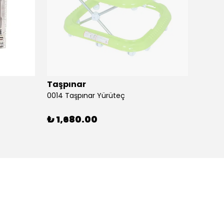
Taşpınar
Birlik
0014 Taşpınar Yürüteç
₺ 1,680.00
₺ 51