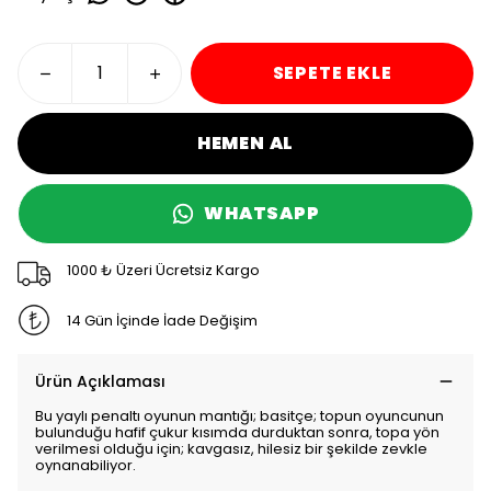
SEPETE EKLE
HEMEN AL
WHATSAPP
1000 ₺ Üzeri Ücretsiz Kargo
14 Gün İçinde İade Değişim
Ürün Açıklaması
Bu yaylı penaltı oyunun mantığı; basitçe; topun oyuncunun
bulunduğu hafif çukur kısımda durduktan sonra, topa yön
verilmesi olduğu için; kavgasız, hilesiz bir şekilde zevkle
oynanabiliyor.