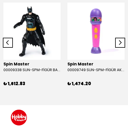
Spin Master
Spin Master
00009338 SUN-SPM-FİGÜR BATMAN NİNJA STRIKE 30 CM. EXC.
00009749 SUN-SPM-FİGÜR AKS. DORA MİKROFON YAĞMUR ORMANI RİTMİ (DORA) SESLİ
₺ 1,612.83
₺ 1,474.20