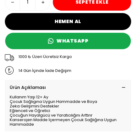
SEPETE EKLE
HEMEN AL
WHATSAPP
1000 ₺ Üzeri Ücretsiz Kargo
14 Gün İçinde İade Değişim
Ürün Açıklaması
Kullanım Yaşı 12+ Ay
Çocuk Sağlıgına Uygun Hammadde ve Boya
Zeka Gelişimini Destekler
Eğlenceli ve Öğretici
Çocuğun Hayalgücü ve Yaratıcılığını Arttırır
Kanserojen Madde İçermeyen Çocuk Sağlığına Uygun
Hammadde