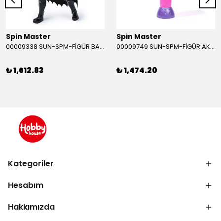
Spin Master
Spin Master
00009338 SUN-SPM-FİGÜR BATMAN NİNJA STRIKE 30 CM. EXC.
00009749 SUN-SPM-FİGÜR AKS. DORA MİKROFON YAĞMUR ORMANI RİTMİ (DORA) SESLİ
₺ 1,612.83
₺ 1,474.20
Kategoriler
Hesabım
Hakkımızda