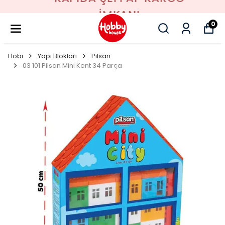
İMKANI
0
Hobi
Yapı Blokları
Pilsan
03 101 Pilsan Mini Kent 34 Parça