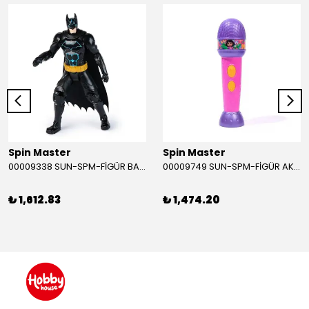
Spin Master
Spin Master
00009338 SUN-SPM-FİGÜR BATMAN NİNJA STRIKE 30 CM. EXC.
00009749 SUN-SPM-FİGÜR AKS. DORA MİKROFON YAĞMUR ORMANI RİTMİ (DORA) SESLİ
₺ 1,612.83
₺ 1,474.20