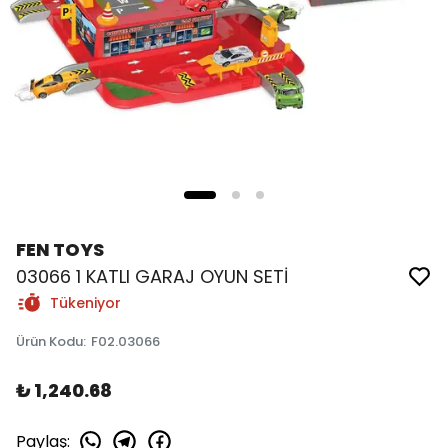
FEN TOYS
03066 1 KATLI GARAJ OYUN SETİ
Tükeniyor
Ürün Kodu
:
F02.03066
₺ 1,240.68
Paylaş
: