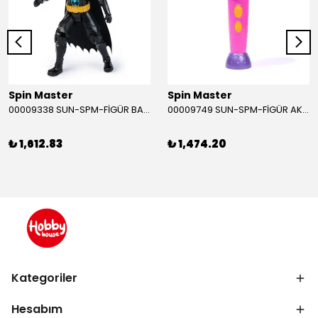
Spin Master
Spin Master
00009338 SUN-SPM-FİGÜR BATMAN NİNJA STRIKE 30 CM. EXC.
00009749 SUN-SPM-FİGÜR AKS. DORA MİKROFON YAĞMUR ORMANI RİTMİ (DORA) SESLİ
₺ 1,612.83
₺ 1,474.20
Kategoriler
Hesabım