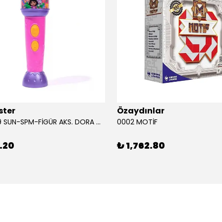
ster
Özaydınlar
00009749 SUN-SPM-FİGÜR AKS. DORA MİKROFON YAĞMUR ORMANI RİTMİ (DORA) SESLİ
0002 MOTİF
.20
₺ 1,762.80