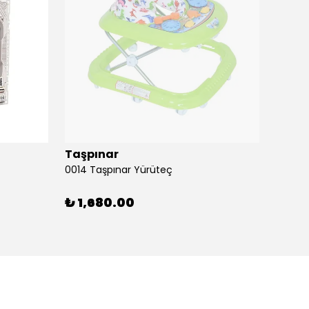
Taşpınar
Birlik
0014 Taşpınar Yürüteç
₺ 1,680.00
₺ 51