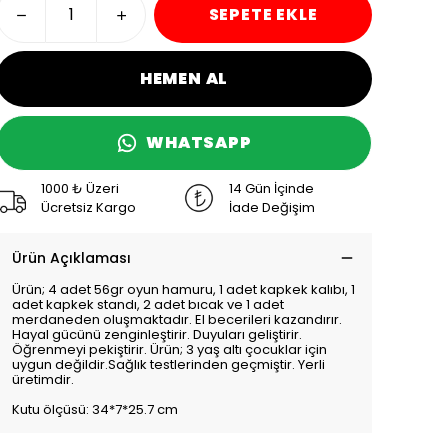
SEPETE EKLE
HEMEN AL
WHATSAPP
1000 ₺ Üzeri
14 Gün İçinde
Ücretsiz Kargo
İade Değişim
Ürün Açıklaması
Ürün; 4 adet 56gr oyun hamuru, 1 adet kapkek kalıbı, 1
adet kapkek standı, 2 adet bıcak ve 1 adet
merdaneden oluşmaktadır. El becerileri kazandırır.
Hayal gücünü zenginleştirir. Duyuları geliştirir.
Öğrenmeyi pekiştirir. Ürün; 3 yaş altı çocuklar için
uygun değildir.Sağlık testlerinden geçmiştir. Yerli
üretimdir.
Kutu ölçüsü: 34*7*25.7 cm