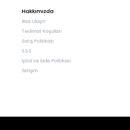
Hakkımızda
Bize Ulaşın
Teslimat Koşulları
Satış Politikası
S.S.S
İptal ve İade Politikası
İletişim