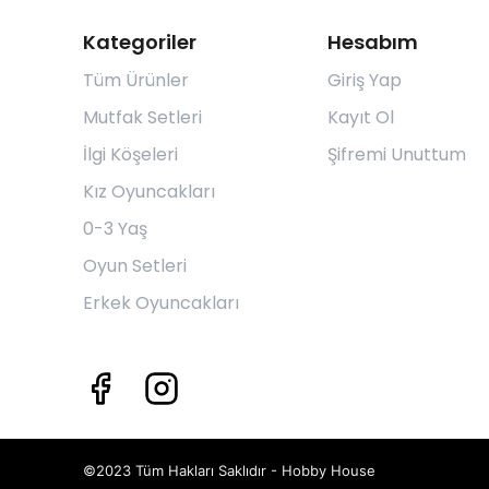
Kategoriler
Hesabım
Tüm Ürünler
Giriş Yap
Mutfak Setleri
Kayıt Ol
İlgi Köşeleri
Şifremi Unuttum
Kız Oyuncakları
0-3 Yaş
Oyun Setleri
Erkek Oyuncakları
©2023 Tüm Hakları Saklıdır - Hobby House