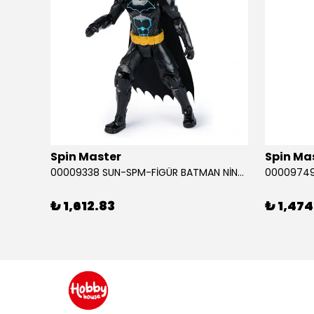
Spin Master
Spin Ma
RABA
00009338 SUN-SPM-FİGÜR BATMAN NİNJA STRIKE 30 CM. EXC.
₺ 1,612.83
₺ 1,474