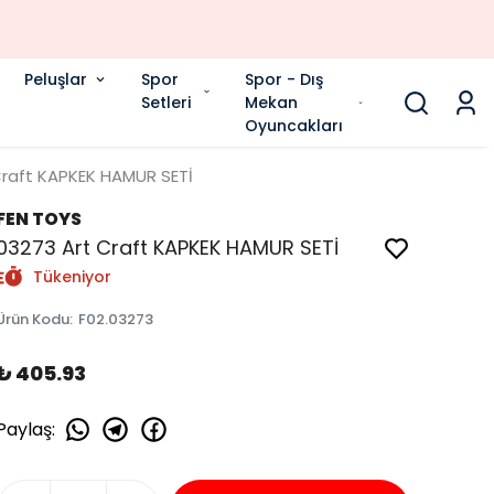
Peluşlar
Spor
Spor - Dış
Setleri
Mekan
Oyuncakları
Craft KAPKEK HAMUR SETİ
FEN TOYS
03273 Art Craft KAPKEK HAMUR SETİ
Tükeniyor
Ürün Kodu
:
F02.03273
₺ 405.93
Paylaş
: