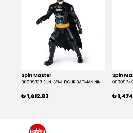
Spin Master
Spin Ma
RABA
00009338 SUN-SPM-FİGÜR BATMAN NİNJA STRIKE 30 CM. EXC.
₺ 1,612.83
₺ 1,474