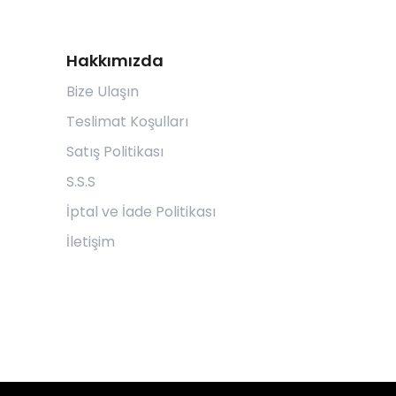
Hakkımızda
Bize Ulaşın
Teslimat Koşulları
Satış Politikası
S.S.S
İptal ve İade Politikası
İletişim