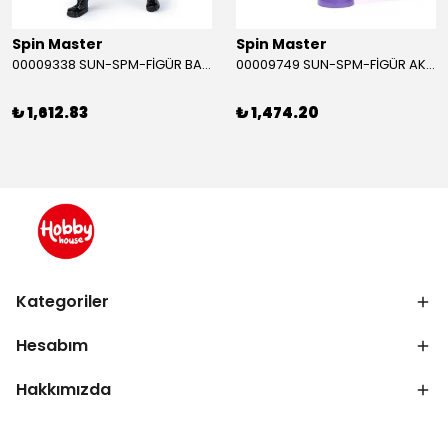
Spin Master
Spin Master
00009338 SUN-SPM-FİGÜR BATMAN NİNJA STRIKE 30 CM. EXC.
00009749 SUN-SPM-FİGÜR AKS. DORA MİKROFON YAĞMUR ORMANI RİTMİ (DORA) SESLİ
₺ 1,612.83
₺ 1,474.20
Kategoriler
Hesabım
Hakkımızda