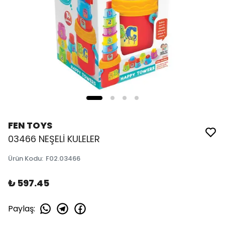
FEN TOYS
03466 NEŞELİ KULELER
Ürün Kodu
:
F02.03466
₺ 597.45
Paylaş
: