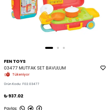
FEN TOYS
03477 MUTFAK SET BAVULUM
Tükeniyor
Ürün Kodu
:
F02.03477
₺ 937.02
Paylaş
: