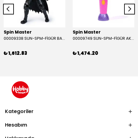
Spin Master
Spin Master
00009338 SUN-SPM-FİGÜR BATMAN NİNJA STRIKE 30 CM. EXC.
00009749 SUN-SPM-FİGÜR AKS. DORA MİKROFON YAĞMUR ORMANI RİTMİ (DORA) SESLİ
₺ 1,612.83
₺ 1,474.20
Kategoriler
Hesabım