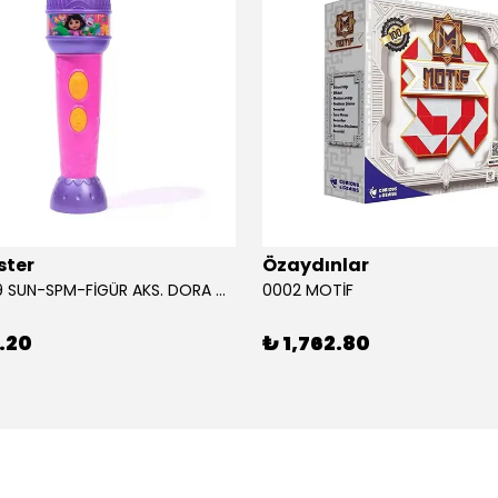
ster
Özaydınlar
00009749 SUN-SPM-FİGÜR AKS. DORA MİKROFON YAĞMUR ORMANI RİTMİ (DORA) SESLİ
0002 MOTİF
.20
₺ 1,762.80