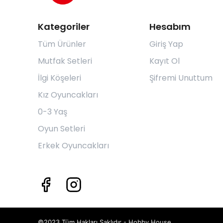
Kategoriler
Hesabım
Tüm Ürünler
Giriş Yap
Mutfak Setleri
Kayıt Ol
İlgi Köşeleri
Şifremi Unuttum
Kız Oyuncakları
0-3 Yaş
Oyun Setleri
Erkek Oyuncakları
©2023 Tüm Hakları Saklıdır - Hobby House