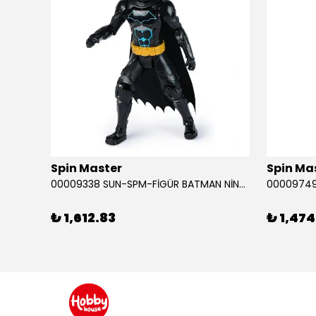
Spin Master
Spin Ma
RABA
00009338 SUN-SPM-FİGÜR BATMAN NİNJA STRIKE 30 CM. EXC.
₺ 1,612.83
₺ 1,474