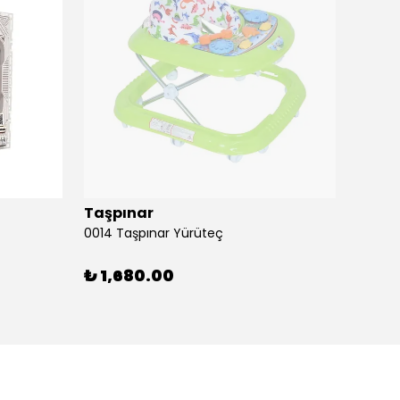
Taşpınar
Birlik
0014 Taşpınar Yürüteç
₺ 1,680.00
₺ 51