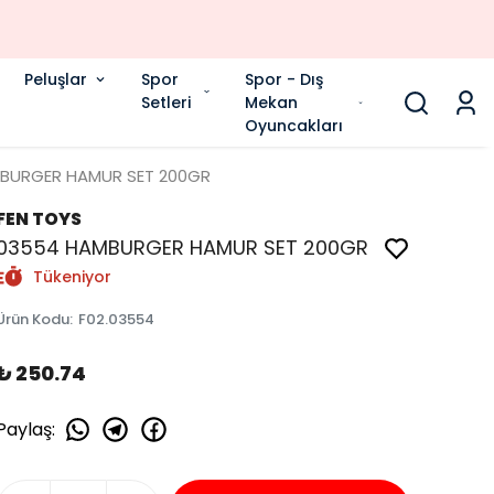
Peluşlar
Spor
Spor - Dış
Setleri
Mekan
Oyuncakları
BURGER HAMUR SET 200GR
FEN TOYS
03554 HAMBURGER HAMUR SET 200GR
Tükeniyor
Ürün Kodu
:
F02.03554
₺ 250.74
Paylaş
: