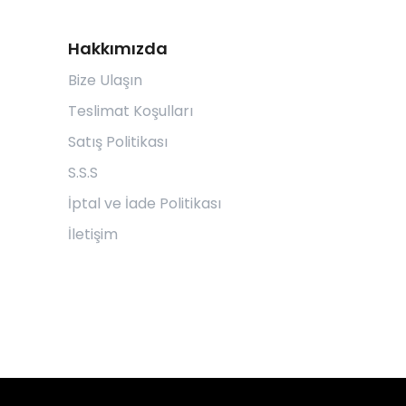
Hakkımızda
Bize Ulaşın
Teslimat Koşulları
Satış Politikası
S.S.S
İptal ve İade Politikası
İletişim