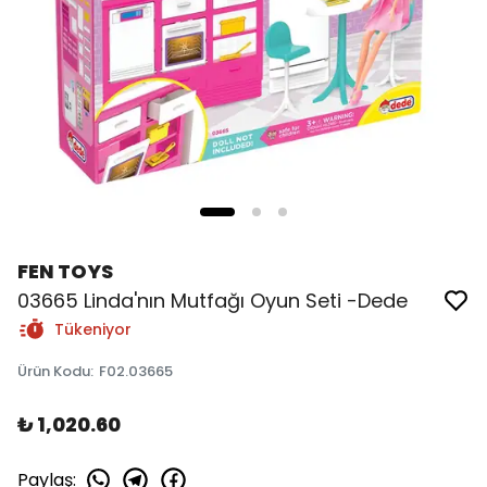
FEN TOYS
03665 Linda'nın Mutfağı Oyun Seti -Dede
Tükeniyor
Ürün Kodu
:
F02.03665
₺ 1,020.60
Paylaş
: