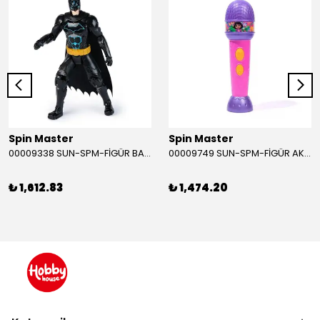
Spin Master
Spin Master
00009338 SUN-SPM-FİGÜR BATMAN NİNJA STRIKE 30 CM. EXC.
00009749 SUN-SPM-FİGÜR AKS. DORA MİKROFON YAĞMUR ORMANI RİTMİ (DORA) SESLİ
₺ 1,612.83
₺ 1,474.20