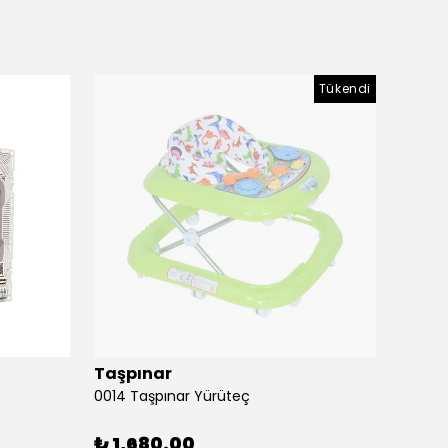
Tükendi
Taşpınar
Birlik
0014 Taşpınar Yürüteç
₺ 1,680.00
₺ 51