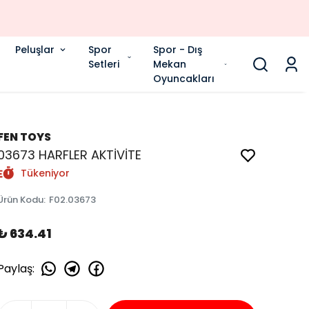
Peluşlar
Spor
Spor - Dış
Setleri
Mekan
Oyuncakları
FEN TOYS
03673 HARFLER AKTİVİTE
Tükeniyor
Ürün Kodu
:
F02.03673
₺ 634.41
Paylaş
: