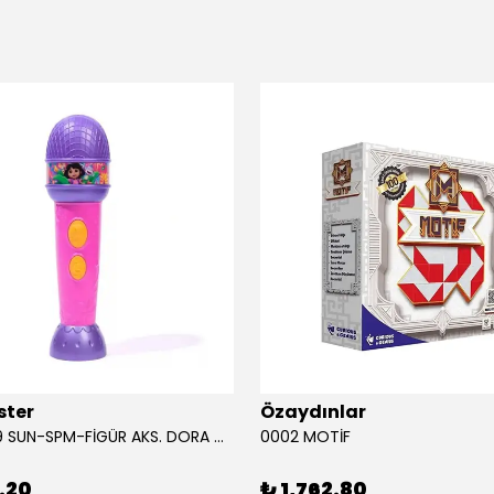
ster
Özaydınlar
00009749 SUN-SPM-FİGÜR AKS. DORA MİKROFON YAĞMUR ORMANI RİTMİ (DORA) SESLİ
0002 MOTİF
.20
₺ 1,762.80