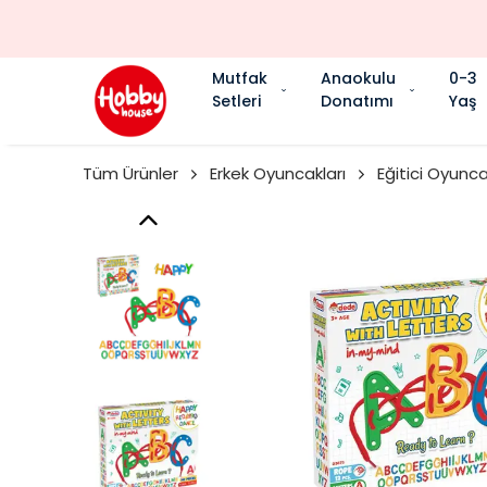
Mutfak
Anaokulu
0-3
Setleri
Donatımı
Yaş
Tüm Ürünler
Erkek Oyuncakları
Eğitici Oyunca