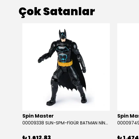
Çok Satanlar
ükendi
Spin Master
Spin Ma
RABA
00009338 SUN-SPM-FİGÜR BATMAN NİNJA STRIKE 30 CM. EXC.
₺ 1,612.83
₺ 1,474