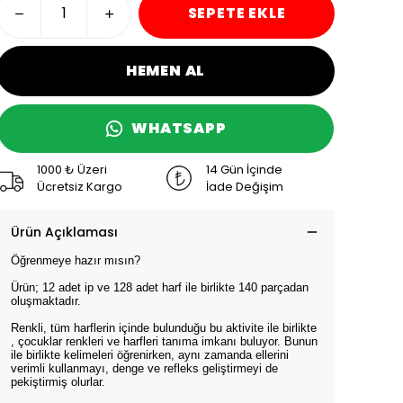
SEPETE EKLE
HEMEN AL
WHATSAPP
1000 ₺ Üzeri
14 Gün İçinde
Ücretsiz Kargo
İade Değişim
Ürün Açıklaması
Öğrenmeye hazır mısın?
Ürün; 12 adet ip ve 128 adet harf ile birlikte 140 parçadan
oluşmaktadır.
Renkli, tüm harflerin içinde bulunduğu bu aktivite ile birlikte
, çocuklar renkleri ve harfleri tanıma imkanı buluyor. Bunun
ile birlikte kelimeleri öğrenirken, aynı zamanda ellerini
verimli kullanmayı, denge ve refleks geliştirmeyi de
pekiştirmiş olurlar.