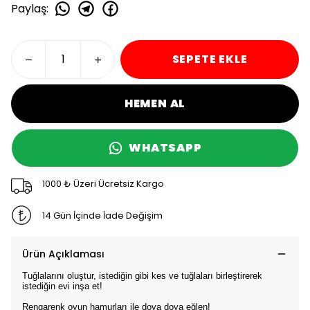
Paylaş
:
SEPETE EKLE
HEMEN AL
WHATSAPP
1000 ₺ Üzeri Ücretsiz Kargo
14 Gün İçinde İade Değişim
Ürün Açıklaması
Tuğlalarını oluştur, istediğin gibi kes ve tuğlaları birleştirerek
istediğin evi inşa et!
Rengarenk oyun hamurları ile doya doya eğlen!