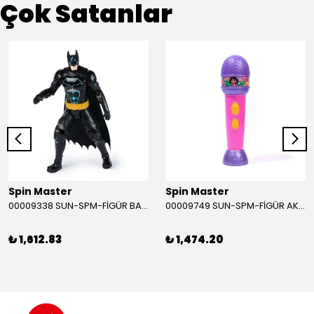
Çok Satanlar
Spin Master
Spin Master
00009338 SUN-SPM-FİGÜR BATMAN NİNJA STRIKE 30 CM. EXC.
00009749 SUN-SPM-FİGÜR AKS. DORA MİKROFON YAĞMUR ORMANI RİTMİ (DORA) SESLİ
₺ 1,612.83
₺ 1,474.20