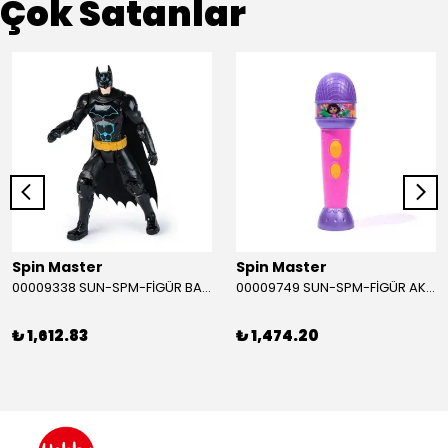
Çok Satanlar
Spin Master
Spin Master
00009338 SUN-SPM-FİGÜR BATMAN NİNJA STRIKE 30 CM. EXC.
00009749 SUN-SPM-FİGÜR AKS. DORA MİKROFON YAĞMUR ORMANI RİTMİ (DORA) SESLİ
₺ 1,612.83
₺ 1,474.20