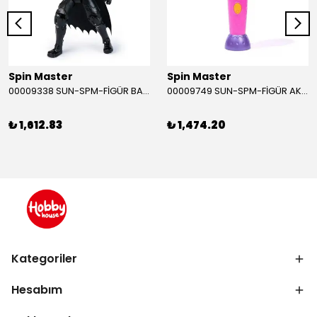
Spin Master
Spin Master
00009338 SUN-SPM-FİGÜR BATMAN NİNJA STRIKE 30 CM. EXC.
00009749 SUN-SPM-FİGÜR AKS. DORA MİKROFON YAĞMUR ORMANI RİTMİ (DORA) SESLİ
₺ 1,612.83
₺ 1,474.20
Kategoriler
Hesabım