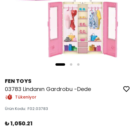
FEN TOYS
03783 Lindanın Gardrobu -Dede
Tükeniyor
Ürün Kodu
:
F02.03783
₺ 1,050.21