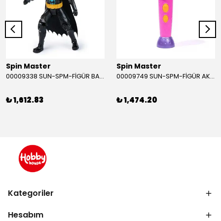
Spin Master
Spin Master
00009338 SUN-SPM-FİGÜR BATMAN NİNJA STRIKE 30 CM. EXC.
00009749 SUN-SPM-FİGÜR AKS. DORA MİKROFON YAĞMUR ORMANI RİTMİ (DORA) SESLİ
₺ 1,612.83
₺ 1,474.20
Kategoriler
Hesabım