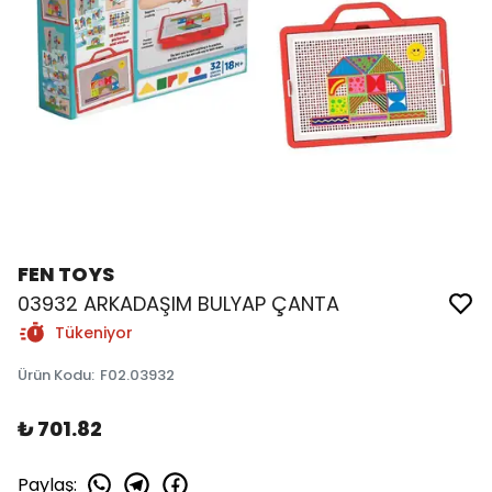
FEN TOYS
03932 ARKADAŞIM BULYAP ÇANTA
Tükeniyor
Ürün Kodu
:
F02.03932
₺ 701.82
Paylaş
: