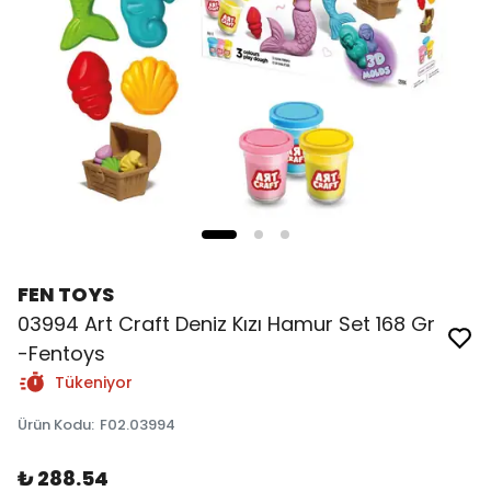
FEN TOYS
03994 Art Craft Deniz Kızı Hamur Set 168 Gr
-Fentoys
Tükeniyor
Ürün Kodu
:
F02.03994
₺ 288.54