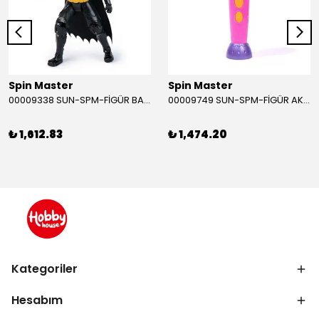
Spin Master
Spin Master
00009338 SUN-SPM-FİGÜR BATMAN NİNJA STRIKE 30 CM. EXC.
00009749 SUN-SPM-FİGÜR AKS. DORA MİKROFON YAĞMUR ORMANI RİTMİ (DORA) SESLİ
₺ 1,612.83
₺ 1,474.20
Kategoriler
Hesabım