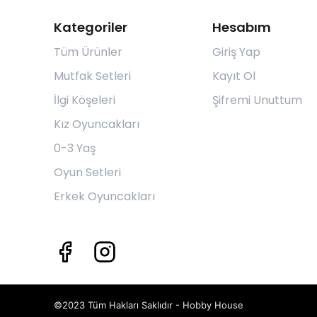
Kategoriler
Hesabım
Tüm Ürünler
Giriş Yap
Mutfak Setleri
Kayıt Ol
İlgi Köşeleri
Şifremi Unuttum
Kız Oyuncakları
0-3 Yaş
Oyun Setleri
Erkek Oyuncakları
©2023 Tüm Hakları Saklıdır - Hobby House