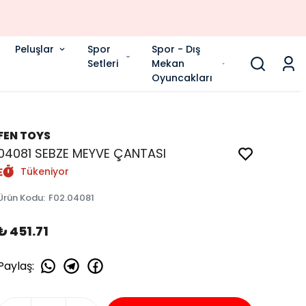
Peluşlar
Spor
Spor - Dış
Setleri
Mekan
Oyuncakları
FEN TOYS
04081 SEBZE MEYVE ÇANTASI
Tükeniyor
Ürün Kodu
:
F02.04081
₺ 451.71
Paylaş
: