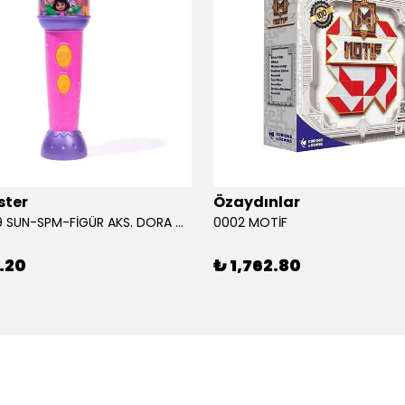
ster
Özaydınlar
00009749 SUN-SPM-FİGÜR AKS. DORA MİKROFON YAĞMUR ORMANI RİTMİ (DORA) SESLİ
0002 MOTİF
.20
₺ 1,762.80