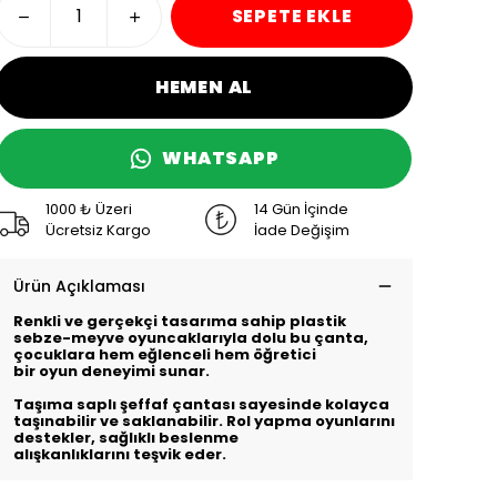
SEPETE EKLE
HEMEN AL
WHATSAPP
1000 ₺ Üzeri
14 Gün İçinde
Ücretsiz Kargo
İade Değişim
Ürün Açıklaması
Renkli ve gerçekçi tasarıma sahip plastik
sebze-meyve oyuncaklarıyla dolu bu çanta,
çocuklara hem eğlenceli hem öğretici
bir oyun deneyimi sunar.
Taşıma saplı şeffaf çantası sayesinde kolayca
taşınabilir ve saklanabilir. Rol yapma oyunlarını
destekler, sağlıklı beslenme
alışkanlıklarını teşvik eder.