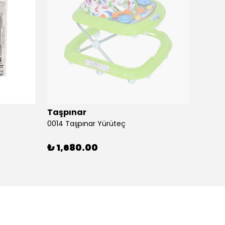
Taşpınar
Birlik
0014 Taşpınar Yürüteç
₺ 1,680.00
₺ 51