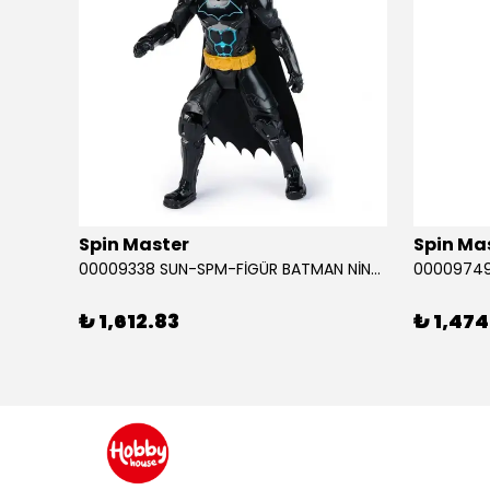
Spin Master
Spin Ma
RABA
00009338 SUN-SPM-FİGÜR BATMAN NİNJA STRIKE 30 CM. EXC.
₺ 1,612.83
₺ 1,474