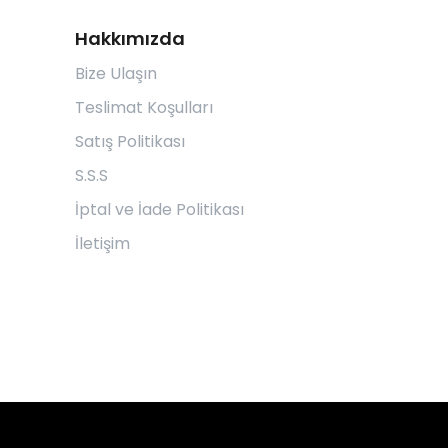
Hakkımızda
Bize Ulaşın
Teslimat Koşulları
Satış Politikası
S.S.S
İptal ve İade Politikası
İletişim