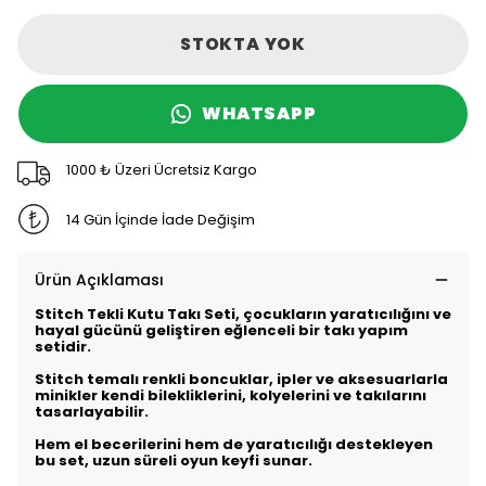
STOKTA YOK
WHATSAPP
1000 ₺ Üzeri Ücretsiz Kargo
14 Gün İçinde İade Değişim
Ürün Açıklaması
Stitch Tekli Kutu Takı Seti, çocukların yaratıcılığını ve
hayal gücünü geliştiren eğlenceli bir takı yapım
setidir.
Stitch temalı renkli boncuklar, ipler ve aksesuarlarla
minikler kendi bilekliklerini, kolyelerini ve takılarını
tasarlayabilir.
Hem el becerilerini hem de yaratıcılığı destekleyen
bu set, uzun süreli oyun keyfi sunar.