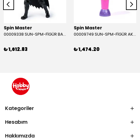
Spin Master
Spin Master
00009338 SUN-SPM-FİGÜR BATMAN NİNJA STRIKE 30 CM. EXC.
00009749 SUN-SPM-FİGÜR AKS. DORA MİKROFON YAĞMUR ORMANI RİTMİ (DORA) SESLİ
₺ 1,612.83
₺ 1,474.20
Kategoriler
Hesabım
Hakkımızda