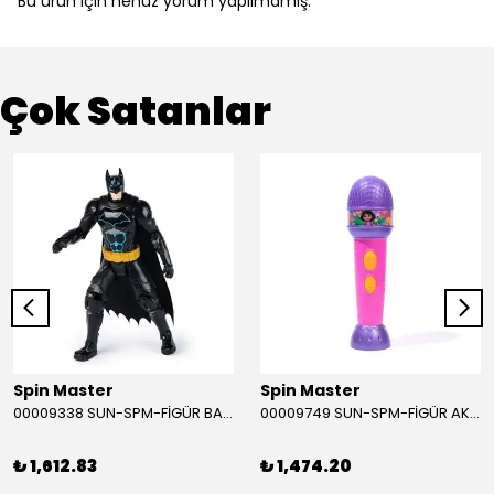
Bu ürün için henüz yorum yapılmamış.
Çok Satanlar
Spin Master
Spin Master
00009338 SUN-SPM-FİGÜR BATMAN NİNJA STRIKE 30 CM. EXC.
00009749 SUN-SPM-FİGÜR AKS. DORA MİKROFON YAĞMUR ORMANI RİTMİ (DORA) SESLİ
₺ 1,612.83
₺ 1,474.20