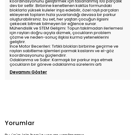
koordinasyonunu geliştirmek için tasarlanmış 100 parçalık
dev bir settir. Birbirine kenetlenen kaktüs formundaki
bloklarla yüksek kuleler inşa edebilir, özel raylı parçaları
ekleyerek topların hızla yuvarlandığı devasa bir parkur
oluşturabilirsiniz. bu set, her yaştan çocuğun ilgisini
çekecek bitmek bilmeyen bir eğlence sunar.
Mühendislik ve STEM Gelişimi: Topun takılmadan ilerlemesi
için rayları doğru açıyla dizmek, çocukların problem
çözme ve neden-sonuç ilişkisi kurma yeteneklerini
geliştirir.
İnce Motor Becerileri: Tırtıklı blokları birbirine geçirme ve
rayları sabitleme işlemleri parmak kaslarını ve el-göz
koordinasyonunu güçlendirir.
Odaklanma ve Sabır: Karmaşık bir parkur inşa etmek
çocukların bir göreve odaklanma sürelerini artı
Devamını Göster
Yorumlar