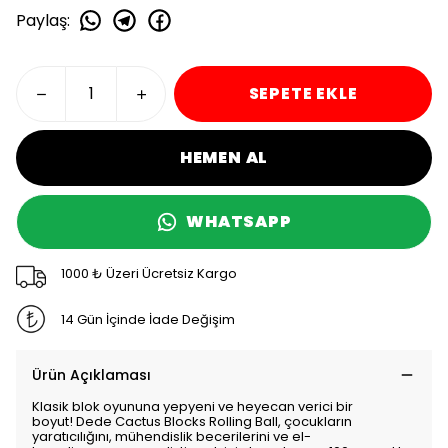
Paylaş
:
SEPETE EKLE
HEMEN AL
WHATSAPP
1000 ₺ Üzeri Ücretsiz Kargo
14 Gün İçinde İade Değişim
Ürün Açıklaması
Klasik blok oyununa yepyeni ve heyecan verici bir
boyut! Dede Cactus Blocks Rolling Ball, çocukların
yaratıcılığını, mühendislik becerilerini ve el-