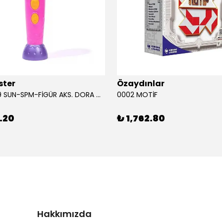
ster
Özaydınlar
00009749 SUN-SPM-FİGÜR AKS. DORA MİKROFON YAĞMUR ORMANI RİTMİ (DORA) SESLİ
0002 MOTİF
.20
₺ 1,762.80
Hakkımızda