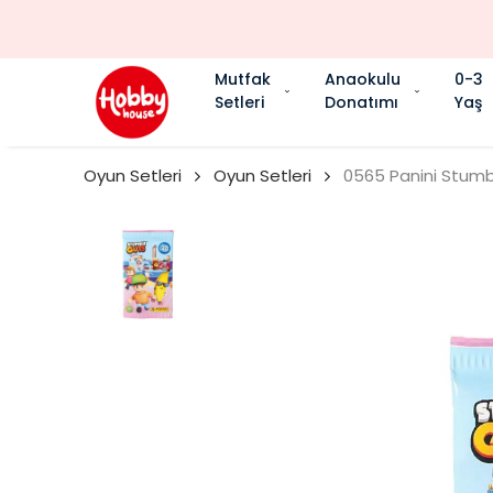
Mutfak
Anaokulu
0-3
Setleri
Donatımı
Yaş
Oyun Setleri
Oyun Setleri
0565 Panini Stumb