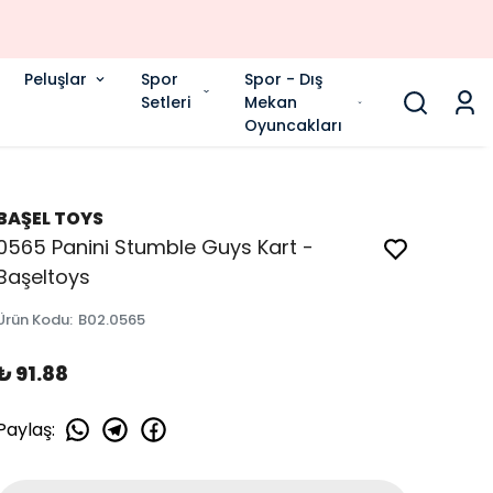
Peluşlar
Spor
Spor - Dış
Setleri
Mekan
Oyuncakları
BAŞEL TOYS
0565 Panini Stumble Guys Kart -
Başeltoys
Ürün Kodu
:
B02.0565
₺ 91.88
Paylaş
: