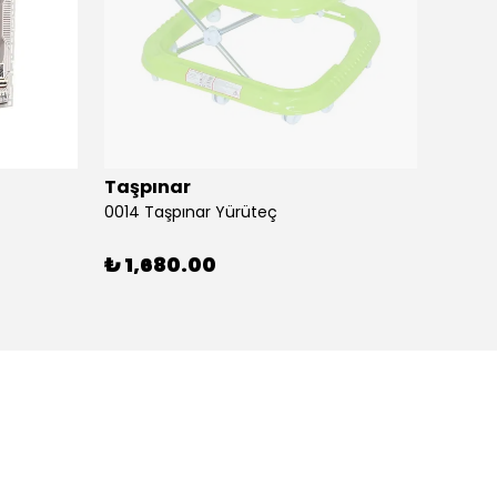
Taşpınar
Birlik
0014 Taşpınar Yürüteç
₺ 1,680.00
₺ 51