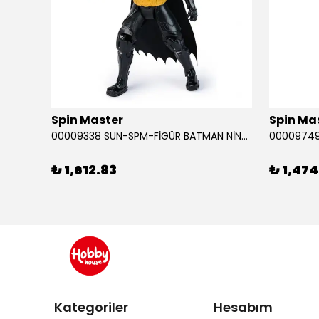
Spin Master
Spin Ma
RABA
00009338 SUN-SPM-FİGÜR BATMAN NİNJA STRIKE 30 CM. EXC.
₺ 1,612.83
₺ 1,474
Kategoriler
Hesabım