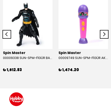
Spin Master
Spin Master
00009338 SUN-SPM-FİGÜR BATMAN NİNJA STRIKE 30 CM. EXC.
00009749 SUN-SPM-FİGÜR AKS. DORA MİKROFON YAĞMUR ORMANI RİTMİ (DORA) SESLİ
₺ 1,612.83
₺ 1,474.20