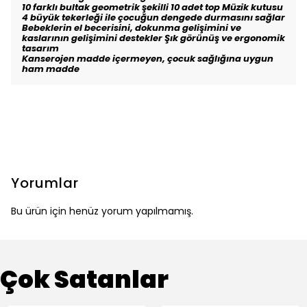
10 farklı bultak geometrik şekilli 10 adet top Müzik kutusu
4 büyük tekerleği ile çocuğun dengede durmasını sağlar
Bebeklerin el becerisini, dokunma gelişimini ve
kaslarının gelişimini destekler Şık görünüş ve ergonomik
tasarım
Kanserojen madde içermeyen, çocuk sağlığına uygun
ham madde
Yorumlar
Bu ürün için henüz yorum yapılmamış.
Çok Satanlar