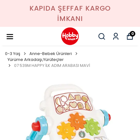
KAPIDA ŞEFFAF KARGO
İMKANI
0
0-3 Yaş
Anne-Bebek Ürünleri
Yürüme Arkadaşı,Yürüteçler
07 539M HAPPY İLK ADIM ARABASI MAVİ