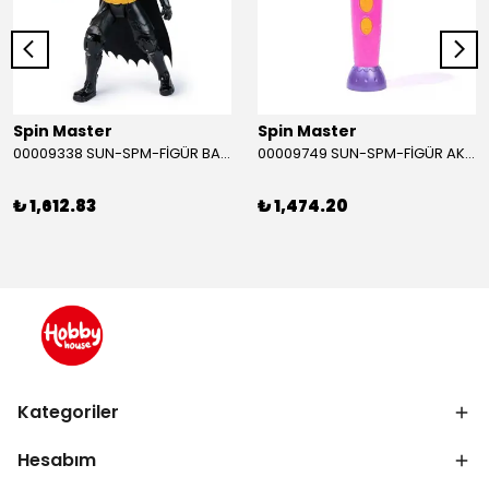
Spin Master
Spin Master
00009338 SUN-SPM-FİGÜR BATMAN NİNJA STRIKE 30 CM. EXC.
00009749 SUN-SPM-FİGÜR AKS. DORA MİKROFON YAĞMUR ORMANI RİTMİ (DORA) SESLİ
₺ 1,612.83
₺ 1,474.20
Kategoriler
Hesabım