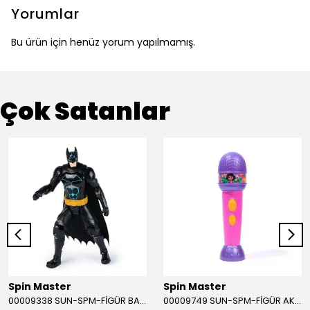
Yorumlar
Bu ürün için henüz yorum yapılmamış.
Çok Satanlar
Spin Master
Spin Master
00009338 SUN-SPM-FİGÜR BATMAN NİNJA STRIKE 30 CM. EXC.
00009749 SUN-SPM-FİGÜR AKS. DORA MİKROFON YAĞMUR ORMANI RİTMİ (DORA) SESLİ