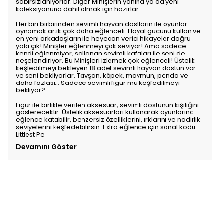
sabırsızlanıyorlar. Diğer Minişlerin yanına ya da yeni
koleksiyonuna dahil olmak için hazırlar.
Her biri birbirinden sevimli hayvan dostların ile oyunlar
oynamak artık çok daha eğlenceli. Hayal gücünü kullan ve
en yeni arkadaşların ile heyecan verici hikayeler doğru
yola çık! Minişler eğlenmeyi çok seviyor! Ama sadece
kendi eğlenmiyor, sallanan sevimli kafaları ile seni de
neşelendiriyor. Bu Minişleri izlemek çok eğlenceli! Üstelik
keşfedilmeyi bekleyen 18 adet sevimli hayvan dostun var
ve seni bekliyorlar. Tavşan, köpek, maymun, panda ve
daha fazlası… Sadece sevimli figür mü keşfedilmeyi
bekliyor?
Figür ile birlikte verilen aksesuar, sevimli dostunun kişiliğini
gösterecektir. Üstelik aksesuarları kullanarak oyunlarına
eğlence katabilir, benzersiz özelliklerini, ırklarını ve nadirlik
seviyelerini keşfedebilirsin. Extra eğlence için sanal kodu
Littlest Pe
Devamını Göster