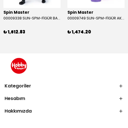
Spin Master
Spin Master
00009338 SUN-SPM-FİGÜR BATMAN NİNJA STRIKE 30 CM. EXC.
00009749 SUN-SPM-FİGÜR AKS. DORA MİKROFON YAĞMUR ORMANI RİTMİ (DORA) SESLİ
₺ 1,612.83
₺ 1,474.20
Kategoriler
Hesabım
Hakkımızda