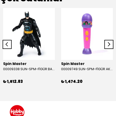
Spin Master
Spin Master
00009338 SUN-SPM-FİGÜR BATMAN NİNJA STRIKE 30 CM. EXC.
00009749 SUN-SPM-FİGÜR AKS. DORA MİKROFON YAĞMUR ORMANI RİTMİ (DORA) SESLİ
₺ 1,612.83
₺ 1,474.20