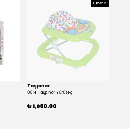
Tükendi
Taşpınar
Birlik
0014 Taşpınar Yürüteç
₺ 1,680.00
₺ 51