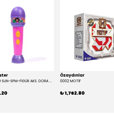
ster
Özaydınlar
00009749 SUN-SPM-FİGÜR AKS. DORA MİKROFON YAĞMUR ORMANI RİTMİ (DORA) SESLİ
0002 MOTİF
.20
₺ 1,762.80