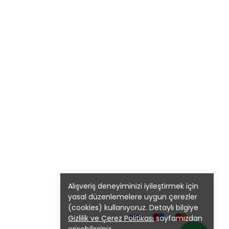
Alışveriş deneyiminizi iyileştirmek için
yasal düzenlemelere uygun çerezler
(cookies) kullanıyoruz. Detaylı bilgiye
Gizlilik ve Çerez Politikası
sayfamızdan