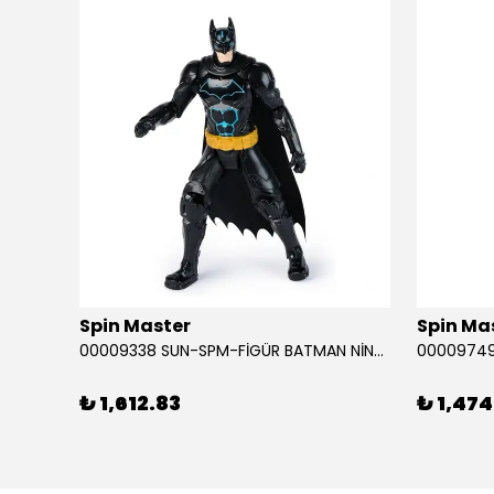
ükendi
Spin Master
Spin Ma
RABA
00009338 SUN-SPM-FİGÜR BATMAN NİNJA STRIKE 30 CM. EXC.
₺ 1,612.83
₺ 1,474