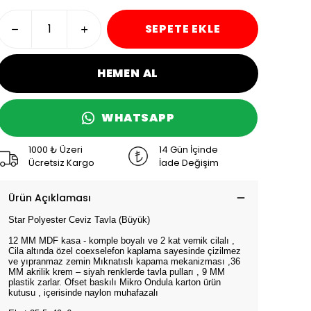
SEPETE EKLE
HEMEN AL
WHATSAPP
1000 ₺ Üzeri
14 Gün İçinde
Ücretsiz Kargo
İade Değişim
Ürün Açıklaması
Star Polyester Ceviz Tavla (Büyük)
12 MM MDF kasa - komple boyalı ve 2 kat vernik cilalı ,
Cila altında özel coexselefon kaplama sayesinde çizilmez
ve yıpranmaz zemin Mıknatıslı kapama mekanizması ,36
MM akrilik krem – siyah renklerde tavla pulları , 9 MM
plastik zarlar. Ofset baskılı Mikro Ondula karton ürün
kutusu , içerisinde naylon muhafazalı