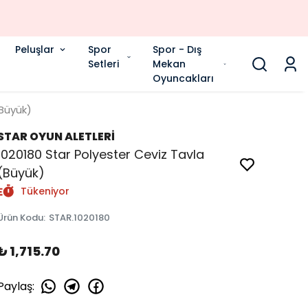
Peluşlar
Spor
Spor - Dış
Setleri
Mekan
Oyuncakları
(Büyük)
STAR OYUN ALETLERİ
1020180 Star Polyester Ceviz Tavla
(Büyük)
Tükeniyor
Ürün Kodu
:
STAR.1020180
₺ 1,715.70
Paylaş
: