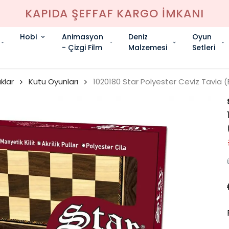
KAPIDA ŞEFFAF KARGO İMKANI
Hobi
Animasyon
Deniz
Oyun
- Çizgi Film
Malzemesi
Setleri
klar
Kutu Oyunları
1020180 Star Polyester Ceviz Tavla 