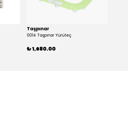
Taşpınar
Birlik
0014 Taşpınar Yürüteç
₺ 1,680.00
₺ 51