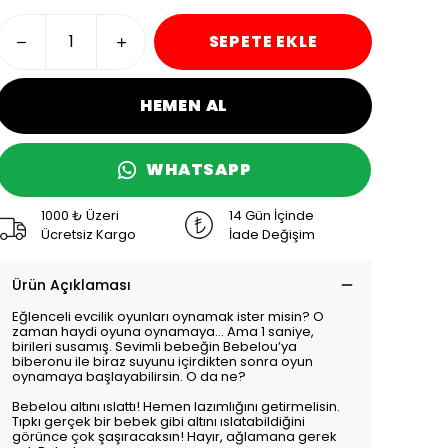
SEPETE EKLE
HEMEN AL
WHATSAPP
1000 ₺ Üzeri
14 Gün İçinde
Ücretsiz Kargo
İade Değişim
Ürün Açıklaması
Eğlenceli evcilik oyunları oynamak ister misin? O
zaman haydi oyuna oynamaya… Ama 1 saniye,
birileri susamış. Sevimli bebeğin Bebelou’ya
biberonu ile biraz suyunu içirdikten sonra oyun
oynamaya başlayabilirsin. O da ne?
Bebelou altını ıslattı! Hemen lazımlığını getirmelisin.
Tıpkı gerçek bir bebek gibi altını ıslatabildiğini
görünce çok şaşıracaksın! Hayır, ağlamana gerek