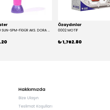
ster
Özaydınlar
00009749 SUN-SPM-FİGÜR AKS. DORA MİKROFON YAĞMUR ORMANI RİTMİ (DORA) SESLİ
0002 MOTİF
.20
₺ 1,762.80
Hakkımızda
Bize Ulaşın
Teslimat Koşulları