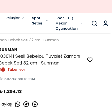
Peluşlar
Spor
Spor - Dış
Setleri
Mekan
Oyuncakları
amanı Bebek Seti 32 cm -Sunman
SUNMAN
1030141 Sesli Bebelou Tuvalet Zamanı
Bebek Seti 32 cm -Sunman
Tükeniyor
Ürün Kodu
:
S01.1030141
₺ 1,294.13
Paylaş
: