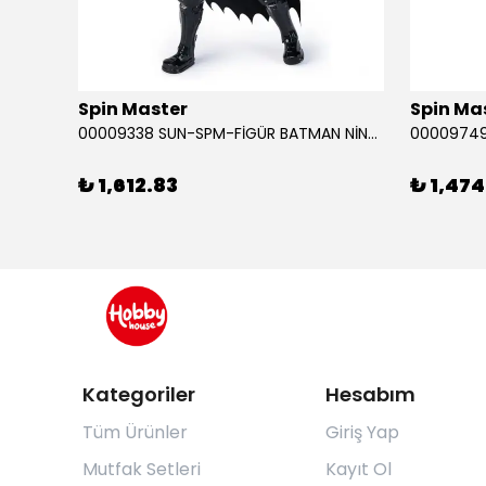
Spin Master
Spin Ma
RABA
00009338 SUN-SPM-FİGÜR BATMAN NİNJA STRIKE 30 CM. EXC.
₺ 1,612.83
₺ 1,474
Kategoriler
Hesabım
Tüm Ürünler
Giriş Yap
Mutfak Setleri
Kayıt Ol