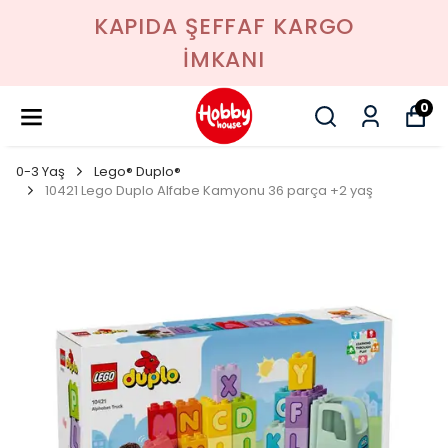
KAPIDA ŞEFFAF KARGO
İMKANI
0
0-3 Yaş
Lego® Duplo®
10421 Lego Duplo Alfabe Kamyonu 36 parça +2 yaş