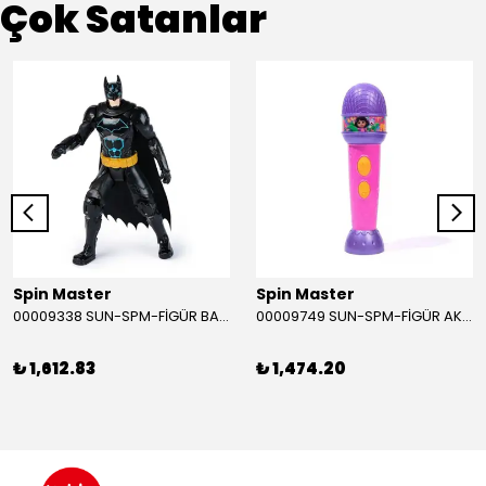
Çok Satanlar
Spin Master
Spin Master
00009338 SUN-SPM-FİGÜR BATMAN NİNJA STRIKE 30 CM. EXC.
00009749 SUN-SPM-FİGÜR AKS. DORA MİKROFON YAĞMUR ORMANI RİTMİ (DORA) SESLİ
₺ 1,612.83
₺ 1,474.20