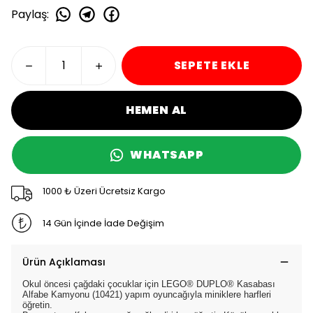
Paylaş
:
SEPETE EKLE
HEMEN AL
WHATSAPP
1000 ₺ Üzeri Ücretsiz Kargo
14 Gün İçinde İade Değişim
Ürün Açıklaması
Okul öncesi çağdaki çocuklar için LEGO® DUPLO® Kasabası
Alfabe Kamyonu (10421) yapım oyuncağıyla miniklere harfleri
öğretin.