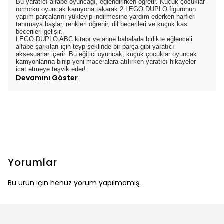
Bu yaratıcı alfabe oyuncağı, eğlendirirken öğretir. Küçük çocuklar
römorku oyuncak kamyona takarak 2 LEGO DUPLO figürünün
yapım parçalarını yükleyip indirmesine yardım ederken harfleri
tanımaya başlar, renkleri öğrenir, dil becerileri ve küçük kas
becerileri gelişir.
LEGO DUPLO ABC kitabı ve anne babalarla birlikte eğlenceli
alfabe şarkıları için teyp şeklinde bir parça gibi yaratıcı
aksesuarlar içerir. Bu eğitici oyuncak, küçük çocuklar oyuncak
kamyonlarına binip yeni maceralara atılırken yaratıcı hikayeler
icat etmeye teşvik eder!
Devamını Göster
Yorumlar
Bu ürün için henüz yorum yapılmamış.