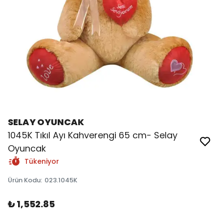
SELAY OYUNCAK
1045K Tıkıl Ayı Kahverengi 65 cm- Selay
Oyuncak
Tükeniyor
Ürün Kodu
:
023.1045K
₺ 1,552.85