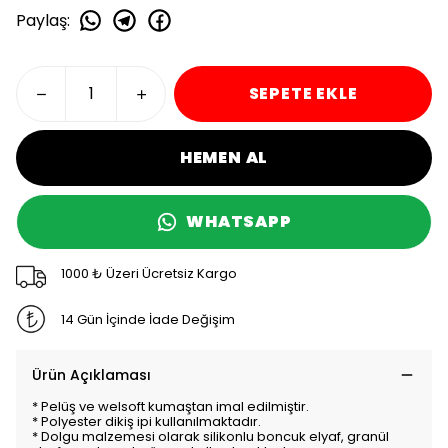
Paylaş
:
SEPETE EKLE
HEMEN AL
WHATSAPP
1000 ₺ Üzeri Ücretsiz Kargo
14 Gün İçinde İade Değişim
Ürün Açıklaması
* Pelüş ve welsoft kumaştan imal edilmiştir.
* Polyester dikiş ipi kullanılmaktadır.
* Dolgu malzemesi olarak silikonlu boncuk elyaf, granül