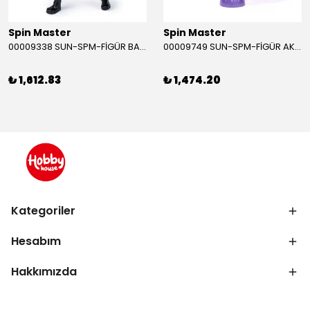
Spin Master
Spin Master
00009338 SUN-SPM-FİGÜR BATMAN NİNJA STRIKE 30 CM. EXC.
00009749 SUN-SPM-FİGÜR AKS. DORA MİKROFON YAĞMUR ORMANI RİTMİ (DORA) SESLİ
₺ 1,612.83
₺ 1,474.20
Kategoriler
Hesabım
Hakkımızda