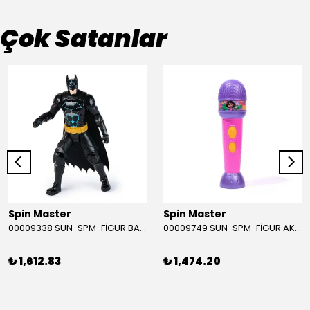
Çok Satanlar
Spin Master
Spin Master
00009338 SUN-SPM-FİGÜR BATMAN NİNJA STRIKE 30 CM. EXC.
00009749 SUN-SPM-FİGÜR AKS. DORA MİKROFON YAĞMUR ORMANI RİTMİ (DORA) SESLİ
₺ 1,612.83
₺ 1,474.20