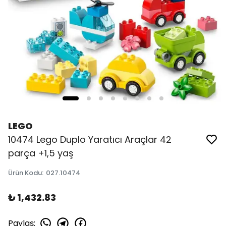
LEGO
10474 Lego Duplo Yaratıcı Araçlar 42
parça +1,5 yaş
Ürün Kodu
:
027.10474
₺ 1,432.83
Paylaş
: