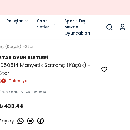
Peluşlar
Spor
Spor - Dış
Setleri
Mekan
Oyuncakları
nç (Küçük) -Star
STAR OYUN ALETLERİ
1050514 Manyetik Satranç (Küçük) -
Star
Tükeniyor
Ürün Kodu
:
STAR.1050514
₺ 433.44
Paylaş
: