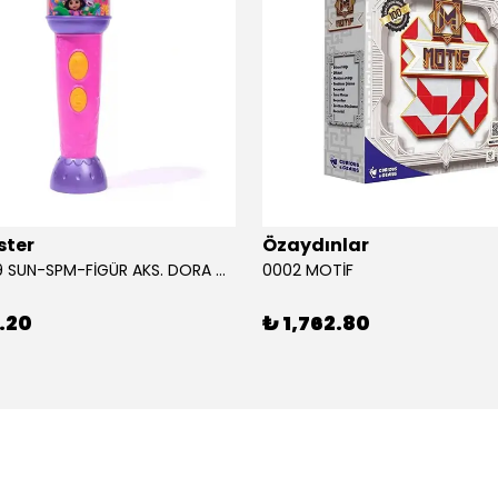
ster
Özaydınlar
00009749 SUN-SPM-FİGÜR AKS. DORA MİKROFON YAĞMUR ORMANI RİTMİ (DORA) SESLİ
0002 MOTİF
.20
₺ 1,762.80