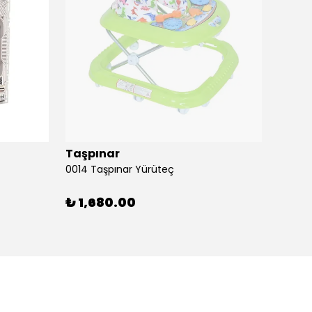
Taşpınar
Birlik
0014 Taşpınar Yürüteç
₺ 1,680.00
₺ 51