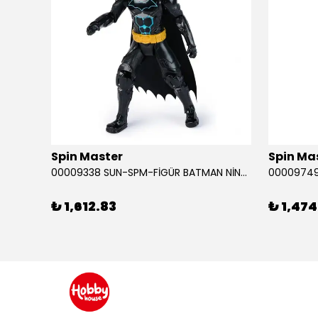
Spin Master
Spin Ma
RABA
00009338 SUN-SPM-FİGÜR BATMAN NİNJA STRIKE 30 CM. EXC.
₺ 1,612.83
₺ 1,474