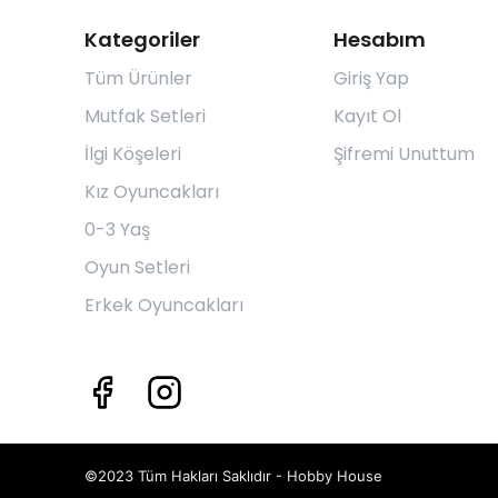
Kategoriler
Hesabım
Tüm Ürünler
Giriş Yap
Mutfak Setleri
Kayıt Ol
İlgi Köşeleri
Şifremi Unuttum
Kız Oyuncakları
0-3 Yaş
Oyun Setleri
Erkek Oyuncakları
©2023 Tüm Hakları Saklıdır - Hobby House