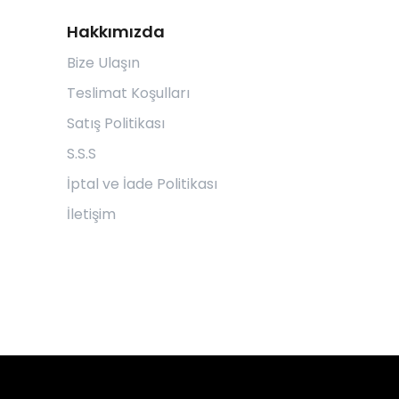
Hakkımızda
Bize Ulaşın
Teslimat Koşulları
Satış Politikası
S.S.S
İptal ve İade Politikası
İletişim