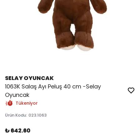
SELAY OYUNCAK
1063K Salaş Ayı Peluş 40 cm -Selay
Oyuncak
Tükeniyor
Ürün Kodu
:
023.1063
₺ 642.60