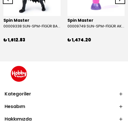
Spin Master
Spin Master
00009338 SUN-SPM-FİGÜR BATMAN NİNJA STRIKE 30 CM. EXC.
00009749 SUN-SPM-FİGÜR AKS. DORA MİKROFON YAĞMUR ORMANI RİTMİ (DORA) SESLİ
₺ 1,612.83
₺ 1,474.20
Kategoriler
Hesabım
Hakkımızda