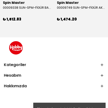
Spin Master
Spin Master
00009338 SUN-SPM-FİGÜR BATMAN NİNJA STRIKE 30 CM. EXC.
00009749 SUN-SPM-FİGÜR AKS. DORA MİKROFON YAĞMUR ORMANI RİTMİ (DORA) SESLİ
₺ 1,612.83
₺ 1,474.20
Kategoriler
Hesabım
Hakkımızda