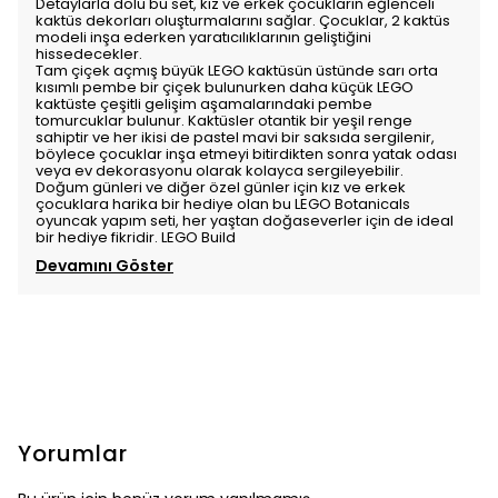
Detaylarla dolu bu set, kız ve erkek çocukların eğlenceli
kaktüs dekorları oluşturmalarını sağlar. Çocuklar, 2 kaktüs
modeli inşa ederken yaratıcılıklarının geliştiğini
hissedecekler.
Tam çiçek açmış büyük LEGO kaktüsün üstünde sarı orta
kısımlı pembe bir çiçek bulunurken daha küçük LEGO
kaktüste çeşitli gelişim aşamalarındaki pembe
tomurcuklar bulunur. Kaktüsler otantik bir yeşil renge
sahiptir ve her ikisi de pastel mavi bir saksıda sergilenir,
böylece çocuklar inşa etmeyi bitirdikten sonra yatak odası
veya ev dekorasyonu olarak kolayca sergileyebilir.
Doğum günleri ve diğer özel günler için kız ve erkek
çocuklara harika bir hediye olan bu LEGO Botanicals
oyuncak yapım seti, her yaştan doğaseverler için de ideal
bir hediye fikridir. LEGO Build
Devamını Göster
Yorumlar