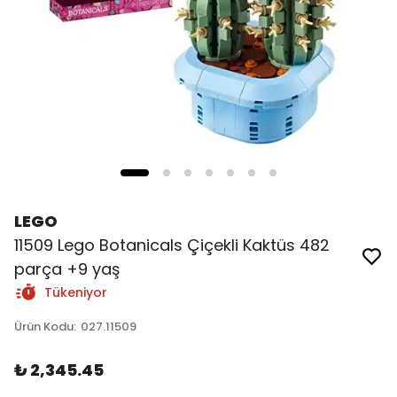
LEGO
11509 Lego Botanicals Çiçekli Kaktüs 482
parça +9 yaş
Tükeniyor
Ürün Kodu
:
027.11509
₺ 2,345.45