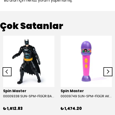
Bu ürün için henüz yorum yapılmamış.
Çok Satanlar
Spin Master
Spin Master
00009338 SUN-SPM-FİGÜR BATMAN NİNJA STRIKE 30 CM. EXC.
00009749 SUN-SPM-FİGÜR AKS. DORA MİKROFON YAĞMUR ORMANI RİTMİ (DORA) SESLİ
₺ 1,612.83
₺ 1,474.20