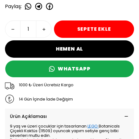
Paylaş
:
SEPETE EKLE
HEMEN AL
WHATSAPP
1000 ₺ Üzeri Ücretsiz Kargo
14 Gün İçinde İade Değişim
Ürün Açıklaması
9 yaş ve üzeri çocuklar için tasarlanan
LEGO
Botanicals
Çiçekli Kaktüs (11509) oyuncak yapım setiyle genç bitki
severleri mutlu edin.