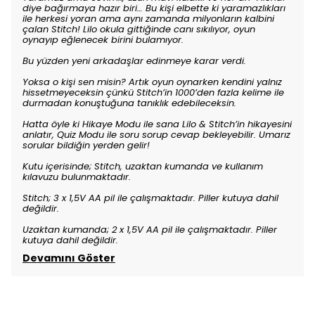
diye bağırmaya hazır biri… Bu kişi elbette ki yaramazlıkları
ile herkesi yoran ama aynı zamanda milyonların kalbini
çalan Stitch! Lilo okula gittiğinde canı sıkılıyor, oyun
oynayıp eğlenecek birini bulamıyor.
Bu yüzden yeni arkadaşlar edinmeye karar verdi.
Yoksa o kişi sen misin? Artık oyun oynarken kendini yalnız
hissetmeyeceksin çünkü Stitch’in 1000’den fazla kelime ile
durmadan konuştuğuna tanıklık edebileceksin.
Hatta öyle ki Hikaye Modu ile sana Lilo & Stitch’in hikayesini
anlatır, Quiz Modu ile soru sorup cevap bekleyebilir. Umarız
sorular bildiğin yerden gelir!
Kutu içerisinde; Stitch, uzaktan kumanda ve kullanım
kılavuzu bulunmaktadır.
Stitch; 3 x 1,5V AA pil ile çalışmaktadır. Piller kutuya dahil
değildir.
Uzaktan kumanda; 2 x 1,5V AA pil ile çalışmaktadır. Piller
kutuya dahil değildir.
Devamını Göster