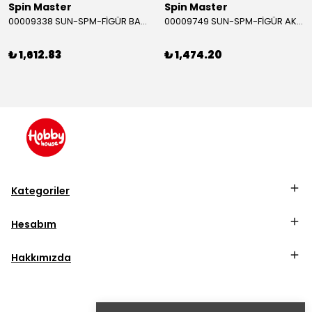
Spin Master
Spin Master
00009338 SUN-SPM-FİGÜR BATMAN NİNJA STRIKE 30 CM. EXC.
00009749 SUN-SPM-FİGÜR AKS. DORA MİKROFON YAĞMUR ORMANI RİTMİ (DORA) SESLİ
₺ 1,612.83
₺ 1,474.20
Kategoriler
Hesabım
Hakkımızda