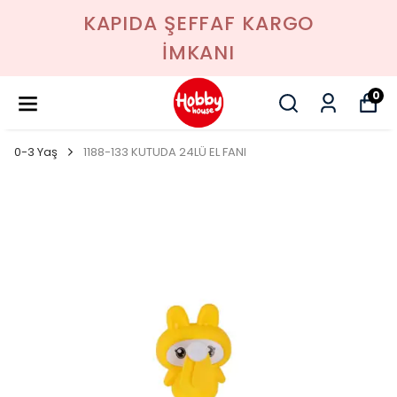
KAPIDA ŞEFFAF KARGO
İMKANI
0
0-3 Yaş
1188-133 KUTUDA 24LÜ EL FANI