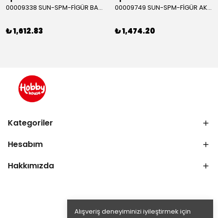
00009338 SUN-SPM-FİGÜR BATMAN NİNJA STRIKE 30 CM. EXC.
00009749 SUN-SPM-FİGÜR AKS. DORA MİKROFON YAĞMUR ORMANI RİTMİ (DORA) SESLİ
₺ 1,612.83
₺ 1,474.20
Kategoriler
Hesabım
Hakkımızda
Alışveriş deneyiminizi iyileştirmek için