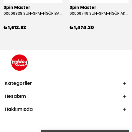
Spin Master
Spin Master
00009338 SUN-SPM-FİGÜR BATMAN NİNJA STRIKE 30 CM. EXC.
00009749 SUN-SPM-FİGÜR AKS. DORA MİKROFON YAĞMUR ORMANI RİTMİ (DORA) SESLİ
₺ 1,612.83
₺ 1,474.20
Kategoriler
Hesabım
Hakkımızda