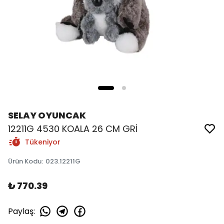
SELAY OYUNCAK
12211G 4530 KOALA 26 CM GRİ
Tükeniyor
Ürün Kodu
:
023.12211G
₺ 770.39
Paylaş
: