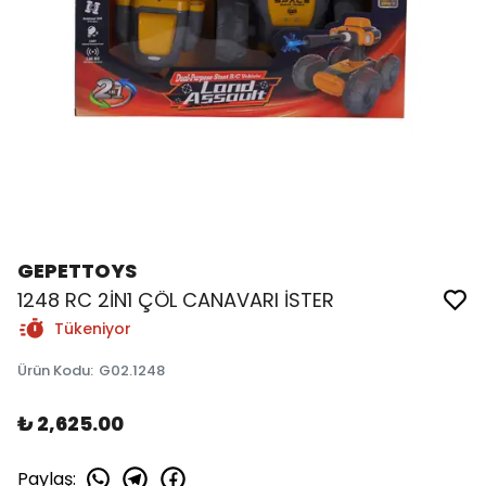
GEPETTOYS
1248 RC 2İN1 ÇÖL CANAVARI İSTER
Tükeniyor
Ürün Kodu
:
G02.1248
₺ 2,625.00
Paylaş
: