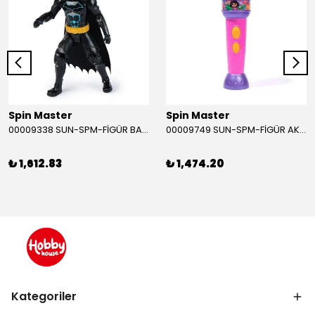
Spin Master
Spin Master
00009338 SUN-SPM-FİGÜR BATMAN NİNJA STRIKE 30 CM. EXC.
00009749 SUN-SPM-FİGÜR AKS. DORA MİKROFON YAĞMUR ORMANI RİTMİ (DORA) SESLİ
₺ 1,612.83
₺ 1,474.20
Kategoriler