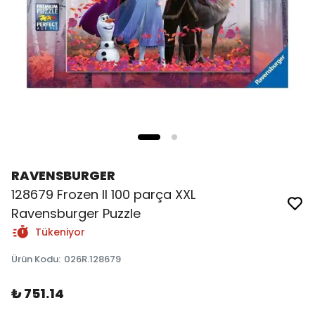
RAVENSBURGER
128679 Frozen II 100 parça XXL
Ravensburger Puzzle
Tükeniyor
Ürün Kodu
:
026R.128679
₺ 751.14