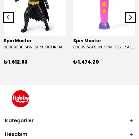
Spin Master
Spin Master
00009338 SUN-SPM-FİGÜR BATMAN NİNJA STRIKE 30 CM. EXC.
00009749 SUN-SPM-FİGÜR AKS. DORA MİKROFON YAĞMUR ORMANI RİTMİ (DORA) SESLİ
₺ 1,612.83
₺ 1,474.20
Kategoriler
Hesabım